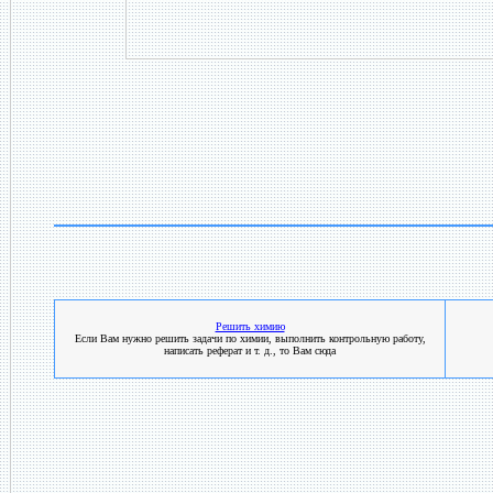
Решить химию
Если Вам нужно решить задачи по химии, выполнить контрольную работу,
написать реферат и т. д., то Вам сюда