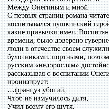
Между Онегиным и мной
С первых страниц романа читате
воспитывался пушкинский герой
какие привычки имел. Воспитани
времени, было доверено гуверн
люди в отечестве своем служил
булочниками, портными, поэтом
русским «недорослям» достойно
рассказывая о воспитании Онег
иронизирует:
…француз убогий,
Чтоб не измучилось дитя,
Учил всему его шутя,