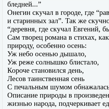
бледней...”
Онегин скучал в городе, где “ра
и старинных зал”. Так же скучно
“деревня, где скучал Евгений, б
Сам творец романа в стихах, ка
природу, особенно осень:
Уж небо осенью дышало,
Уж реже солнышко блистало,
Короче становился день,
Лесов таинственная сень
С печальным шумом обнажалась.
Описание природы в произведен
жизнью народа, подчеркивает ед