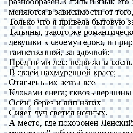
разнообразен. Стиль и язык его
меняются в зависимости от того,
Только что я привела бытовую з
Татьяны, такого же романтическ
девушки к своему герою, и прир
таинственной, загадочной:
Пред ними лес; недвижны сосн
В своей нахмуренной красе;
Отягчены их ветви все
Клоками снега; сквозь вершины
Осин, берез и лип нагих
Сияет луч светил ночных.
А место, где похоронен Ленский
мечтатель”, убитый приятельско