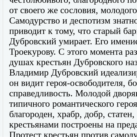
от своего же сословия, молодог
Самодурство и деспотизм знатн
приводит к тому, что старый ба
Дубровский умирает. Его имени
Троекурову. С этого момента раз
душах крестьян Дубровского на
Владимир Дубровский идеализ
он видит героя-освободителя, бо
справедливость. Молодой дворя
типичного романтического героя
благороден, храбр, добр, статен
крестьянами построены на пред
Протест крестьян против самод