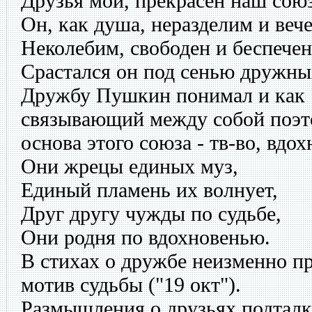
Друзья мои, прекрасен наш сою
Он, как душа, неразделим и вече
Неколебим, свободен и беспечен
Срастался он под сенью дружных
Дружбу Пушкин понимал и как 
связывающий между собой поэто
основа этого союза - тв-во, вдох
Они жрецы единых муз,
Единый пламень их волнует,
Друг другу чужды по судьбе,
Они родня по вдохновенью.
В стихах о дружбе неизменно п
мотив судьбы ("19 окт").
Размышления о друзьях подталк