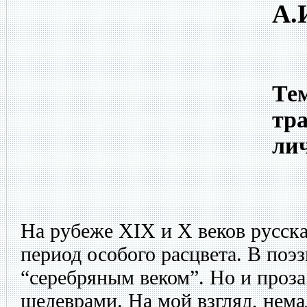
А.
Тем
тра
ли
На рубеже XIX и X веков русск
период особого расцвета. В поэ
“серебряным веком”. Но и проз
шедеврами. На мой взгляд, нема