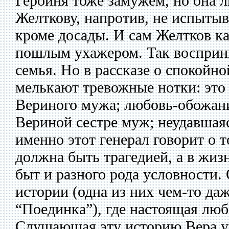
Героиня тоже замужем, но она л
Желткову, напротив, не испытыв
кроме досады. И сам Желтков ка
пошлым ухажером. Так восприним
семья. Но в рассказе о спокойн
мелькают тревожные нотки: это
Вериного мужа; любовь-обожани
Вериной сестре муж; неудавшая
именно этот генерал говорит о 
должна быть трагедией, а в жиз
быт и разного рода условности.
истории (одна из них чем-то да
“Поединка”), где настоящая люб
Слушающая эту историю Вера у