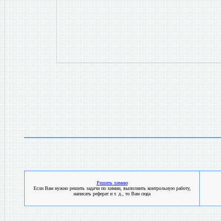
Решить химию
Если Вам нужно решить задачи по химии, выполнить контрольную работу,
написать реферат и т. д., то Вам сюда