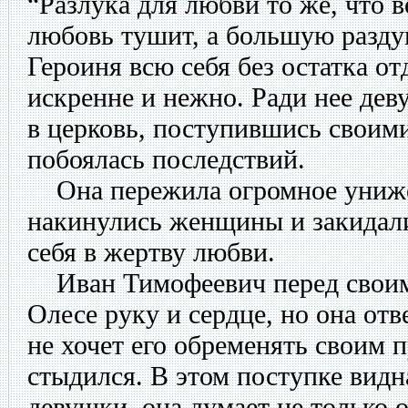
“Разлука для любви то же, что 
любовь тушит, а большую раздув
Героиня всю себя без остатка о
искренне и нежно. Ради нее дев
в церковь, поступившись своим
побоялась последствий.
Она пережила огромное унижен
накинулись женщины и закидали
себя в жертву любви.
Иван Тимофеевич перед своим
Олесе руку и сердце, но она отв
не хочет его обременять своим 
стыдился. В этом поступке вид
девушки, она думает не только о