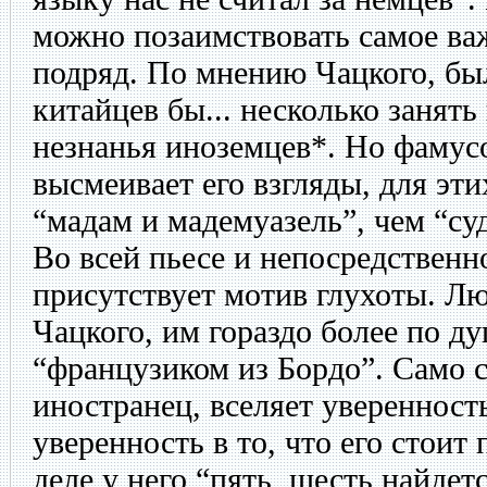
можно позаимствовать самое важ
подряд. По мнению Чацкого, бы
китайцев бы... несколько занять
незнанья иноземцев*. Но фамус
высмеивает его взгляды, для эт
“мадам и мадемуазель”, чем “су
Во всей пьесе и непосредственн
присутствует мотив глухоты. Лю
Чацкого, им гораздо более по ду
“французиком из Бордо”. Само с
иностранец, вселяет уверенность
уверенность в то, что его стоит
деле у него “пять, шесть найдет