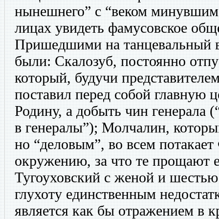
нынешнего” с “веком минувшим
лицах увидеть фамусовское общ
Пришедшими на танцевальный в
были: Скалозуб, постоянно отп
который, будучи представителем
поставил перед собой главную ц
Родину, а добыть чин генерала 
в генералы”); Молчалин, которы
но “деловым”, во всем потакает
окружению, за что те прощают е
Тугоуховский с женой и шесть
глухоту единственным недостат
является как бы отражением в к