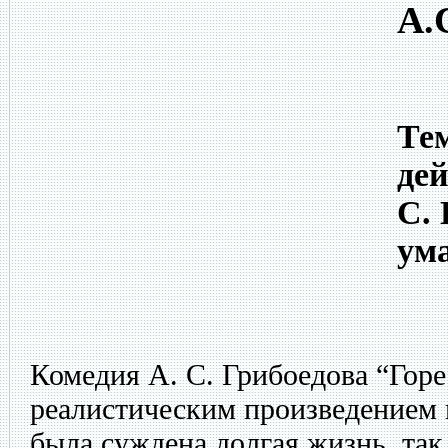
А.
Тем
дей
С. 
ум
Комедия А. С. Грибоедова “Горе
реалистическим произведением в
была суждена долгая жизнь, так 