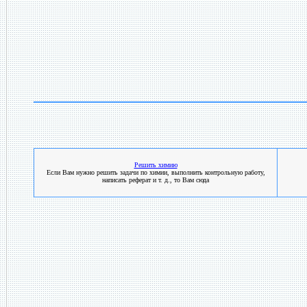
Решить химию
Если Вам нужно решить задачи по химии, выполнить контрольную работу,
написать реферат и т. д., то Вам сюда