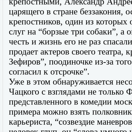
крепостными, Александр Андрее
царящего в стране беззакония, 
крепостников, один из которых
слуг на “борзые три собаки”, а 
честь и жизнь его не раз спасал
продает актеров своего театра,
Зефиров”, поодиночке из-за того
согласил к отсрочке”.
Уже в этом обнаруживается нес
Чацкого с взглядами не только Ф
представленного в комедии моск
примера можно взять полковник
карьериста, “созвездие маневров
человек глуп, он “слова умного 