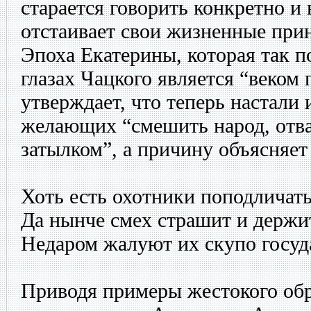
старается говорить конкретно и 
отстаивает свои жизненные при
Эпоха Екатерины, которая так п
глазах Чацкого является “веком 
утверждает, что теперь настали 
желающих “смешить народ, отв
затылком”, а причину объясняе
Хоть есть охотники поподличать
Да нынче смех страшит и держит
Недаром жалуют их скупо госуд
Приводя примеры жестокого об