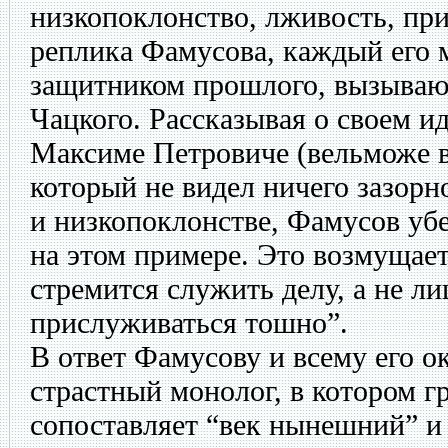
низкопоклонство, лживость, пр
реплика Фамусова, каждый его м
защитником прошлого, вызывают
Чацкого. Рассказывая о своем и
Максиме Петровиче (вельможе 
который не видел ничего зазорн
и низкопоклонстве, Фамусов уб
на этом примере. Это возмущает
стремится служить делу, а не л
прислуживаться тошно”.
В ответ Фамусову и всему его 
страстный монолог, в котором г
сопоставляет “век нынешний” и