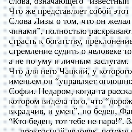
слова, означающего “известный”
Что же представляет собой этот
Слова Лизы о том, что он желал 
чинами”, полностью раскрывают
страсть к богатству, преклонен
стремление судить о человеке то
а не по уму и личным заслугам.
Что для него Чацкий, у которог
именьем он “управляет оплошно
Софьи. Недаром, когда та расска
котором видела того, что “доро
вкрадчив, и умен”, но беден, Фа
“Кто беден, тот тебе не пара!”.
— прекрасный человек, потому 