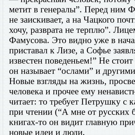
метит в генералы”. Перед ним Ф
не заискивает, а на Чацкого почт
хочу, разврата не терплю”. Лиц
Фамусова. Это видно уже в нача
приставал к Лизе, а Софье заяв
известен поведеньем!” Не стоит 
он называет “ослами” и другим
Новые взгляды на жизнь, просве
человека и прочее ему ненавист
читает: то требует Петрушку с к
при чтении (“А мне от русских 
книгах-то он видит главную при
новые идеи и люди.