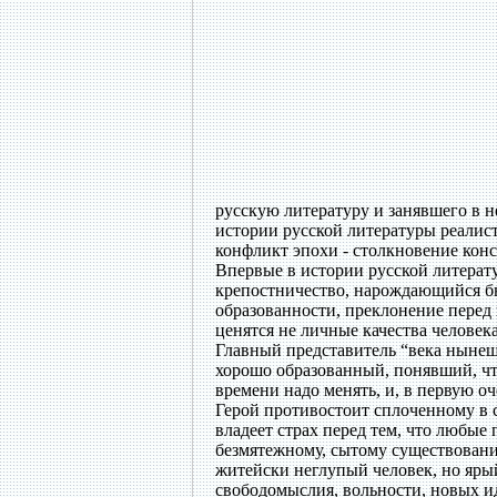
русскую литературу и занявшего в н
истории русской литературы реалис
конфликт эпохи - столкновение кон
Впервые в истории русской литерату
крепостничество, нарождающийся бю
образованности, преклонение перед 
ценятся не личные качества человека
Главный представитель “века ныне
хорошо образованный, понявший, что
времени надо менять, и, в первую оч
Герой противостоит сплоченному в 
владеет страх перед тем, что любы
безмятежному, сытому существовани
житейски неглупый человек, но яры
свободомыслия, вольности, новых и