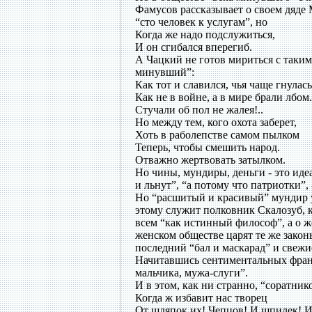
Фамусов рассказывает о своем дяде 
“сто человек к услугам”, но
Когда же надо подслужиться,
И он сгибался вперегиб.
А Чацкий не готов мириться с таки
минувший”:
Как тот и славился, чья чаще гнулась
Как не в войне, а в мире брали лбом.
Стучали об пол не жалея!..
Но между тем, кого охота заберет,
Хоть в раболепстве самом пылком
Теперь, чтобы смешить народ.
Отважно жертвовать затылком.
Но чины, мундиры, деньги - это ид
и льнут”, “а потому что патриотки”,
Но “расшитый и красивый” мундир 
этому служит полковник Скалозуб, 
всем “как истинный философ”, а о 
женском обществе царят те же закон
последний “бал и маскарад” и свежие
Начитавшись сентиментальных франц
мальчика, мужа-слуги”.
И в этом, как ни странно, “соратни
Когда ж избавит нас творец
От шляпок их! Чепцов! И шпилек! И