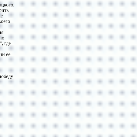
ацкого,
рить
че
воего
ия
но
, где
ии ее
победу