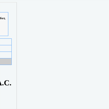
бот,
.С.