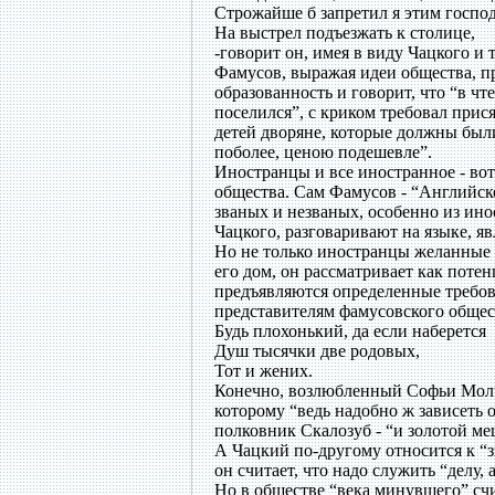
Строжайше б запретил я этим госпо
На выстрел подъезжать к столице,
-говорит он, имея в виду Чацкого и т
Фамусов, выражая идеи общества, пр
образованность и говорит, что “в чт
поселился”, с криком требовал прися
детей дворяне, которые должны были
поболее, ценою подешевле”.
Иностранцы и все иностранное - вот
общества. Сам Фамусов - “Английског
званых и незваных, особенно из ин
Чацкого, разговаривают на языке, 
Но не только иностранцы желанные 
его дом, он рассматривает как поте
предъявляются определенные требова
представителям фамусовского общест
Будь плохонький, да если наберется
Душ тысячки две родовых,
Тот и жених.
Конечно, возлюбленный Софьи Молч
которому “ведь надобно ж зависеть от
полковник Скалозуб - “и золотой ме
А Чацкий по-другому относится к “з
он считает, что надо служить “делу, 
Но в обществе “века минувшего” сч