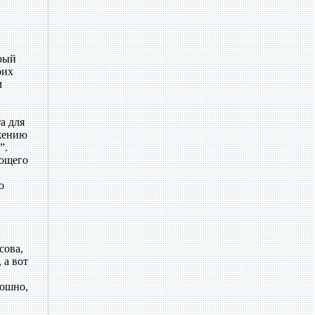
орый
оих
м
а для
ажению
”.
ающего
о
сова,
 а вот
тошно,