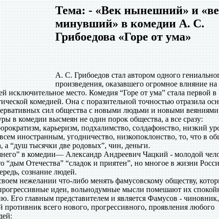
Тема: - «Век нынешний» и «в
минувший» в комедии А. С.
Грибоедова «Горе от ума»
А. С. Грибоедов стал автором одного гениально
произведения, оказавшего огромное влияние на
ей исключительное место. Комедия “Горе от ума” стала первой в
тической комедией. Она с поразительной точностью отразила ос
сервативных сил общества с новыми людьми и новыми веяниями
ры в комедии высмеян не один порок общества, а все сразу:
рократизм, карьеризм, подхалимство, солдафонство, низкий ур
всем иностранным, угодничество, низкопоклонство, то, что в об
, а “душ тысячки две родовых”, чин, деньги.
шнего” в комедии— Александр Андреевич Чацкий - молодой чело
 “дым Отечества” “сладок и приятен”, но многое в жизни Росси
ередь, сознание людей.
своем нежелании что-либо менять фамусовскому обществу, кото
е прогрессивные идеи, вольнодумные мысли помешают их спокой
ю. Его главным представителем и является Фамусов - чиновник,
й противник всего нового, прогрессивного, проявления любого
дей: