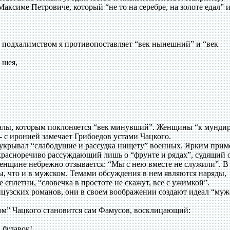
Максиме Петровиче, который “не то на серебре, на золоте едал” 
м подхалимством я противопоставляет “век нынешний” и “век
 шея,
еалы, которым поклоняется “век минувший”. Женщины “к мундир
 - с иронией замечает Грибоедов устами Чацкого.
укрывал “слабодушие и рассудка нищету” военных. Ярким прим
красноречиво рассуждающий лишь о “фрунте и рядах”, судящий 
женщине небрежно отзывается: “Мы с нею вместе не служили”. В
ы, что и в мужском. Темами обсуждения в нем являются наряды,
 сплетни, “словечка в простоте не скажут, все с ужимкой”.
узских романов, они в своем воображении создают идеал “муж
ком” Чацкого становится сам Фамусов, восклицающий:
 булавок!