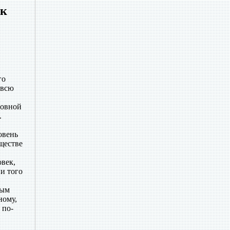
ек
го
 всю
новной
.
овень
ществе
век,
и того
рым
ному,
 по-