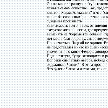
Он называет французов “губителями
лежат в самом обществе. Так, предс
княгиня Марья Алексевна” и что “с
любят бессловесных”, - в отчаянии 
сужденья произнесть”.
Зависимость всего и всех от мнения
фамусовского общества, где предмет
выменять на “борзые три собаки”, гд
нет места благородству, самоотверж
Но, к счастью, Чацкий не одинок. Е
не представляет никто из сценичес
упоминание о князе Федоре, двоюрод
Пединститута, “упражняющихся в ра
Вопреки симпатиям автора, победа о
одерживает Чацкий. В этом проявил
Что будет с Чацким и такими, как он