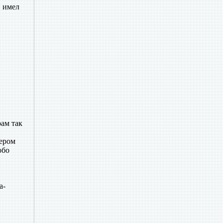
и имел
ам так
ером
обо
а-