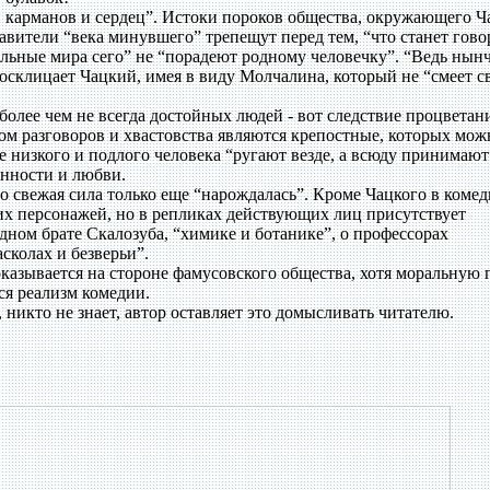
 карманов и сердец”. Истоки пороков общества, окружающего Ч
тавители “века минувшего” трепещут перед тем, “что станет гово
ильные мира сего” не “порадеют родному человечку”. “Ведь нын
восклицает Чацкий, имея в виду Молчалина, который не “смеет с
 более чем не всегда достойных людей - вот следствие процветан
ом разговоров и хвастовства являются крепостные, которых мож
е низкого и подлого человека “ругают везде, а всюду принимают”
енности и любви.
го свежая сила только еще “нарождалась”. Кроме Чацкого в комед
ких персонажей, но в репликах действующих лиц присутствует
ном брате Скалозуба, “химике и ботанике”, о профессорах
сколах и безверьи”.
казывается на стороне фамусовского общества, хотя моральную 
ся реализм комедии.
, никто не знает, автор оставляет это домысливать читателю.