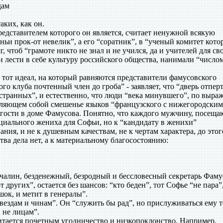
дам
аких, как он.
едставителем которого он является, считает ненужной всякую
еньи прок-от невелик”, а его “соратник”, в “ученый комитет кот
г, чтоб “грамоте никто не знал и не учился, да и учителей для св
 лести в себе культуру российского общества, нанимали “число
 тот идеал, на который равняются представители фамусовского
о клуба почтенный член до гроба” - заявляет, что “дверь отперт
остранных”, и естественно, что люди “века минувшего”, по выр
являющем собой смешенье языков “французского с нижегородским
гости в доме Фамусова. Понятно, что каждого мужчину, посещ
нциального жениха для Софьи, но к “кандидату в женихи”
ния, и не к душевным качествам, не к чертам характера, до этог
ва дела нет, а к материальному благосостоянию:
алин, безденежный, безродный и бессловесный секретарь Фаму
 других”, остается без шансов: “кто беден”, тот Софье “не пара”,
шок, и метит в генералы”.
вездам и чинам”. Он “служить бы рад”, но прислуживаться ему 
а не лицам”.
итается почетным угодничество и низкопоклонство. Например,