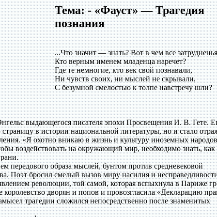
Тема: - «Фауст» — Трагедия
познания
...Что значит — знать? Вот в чем все затрудненья
Кто верным именем младенца наречет?
Где те немногие, кто век свой познавали,
Ни чувств своих, ни мыслей не скрывали,
С безумной смелостью к толпе навстречу шли?
гельс выдающегося писателя эпохи Просвещения И. В. Гете. Е
ю страницу в истории национальной литературы, но и стало отр
оления. «Я охотно вникаю в жизнь и культуру иноземных народо
 чтобы воздействовать на окружающий мир, необходимо знать, как
грани.
ем передового образа мыслей, бунтом против средневековой
тва. Поэт бросил смелый вызов миру насилия и несправедливости
оявлением революции, той самой, которая вспыхнула в Париже г
е королевство дворян и попов и провозгласила «Декларацию пра
 замысел трагедии сложился непосредственно после знаменитых