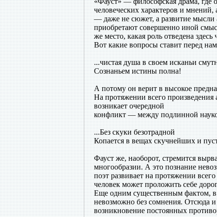
«Фауст» — философская драма, где 
человеческих характеров и мнений,
— даже не сюжет, а развитие мысли 
приобретают совершенно иной смысл
же место, какая роль отведена здес
Вот какие вопросы ставит перед нами
...чистая душа в своем исканьи смут
Сознаньем истины полна!
А потому он верит в высокое предна
На протяжении всего произведения а
возникает очередной
конфликт — между подлинной наукой
...Без скуки безотрадной
Копается в вещах скучнейших и пуст
Фауст же, наоборот, стремится вырва
многообразии. А это познание нево
поэт развивает на протяжении всего
человек может проложить себе дорог
Еще одним существенным фактом, в к
невозможно без сомнения. Отсюда и
возникновение постоянных противор