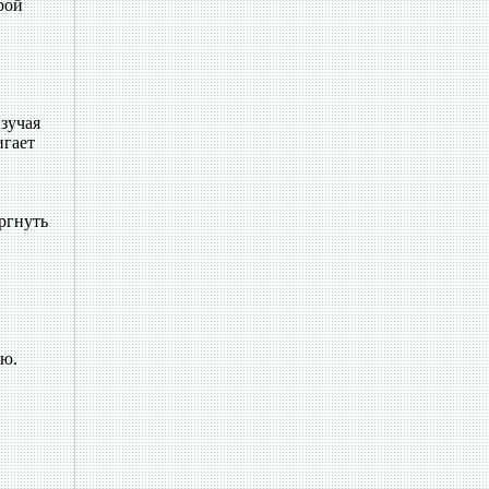
рой
зучая
игает
ргнуть
ью.