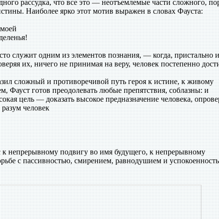
ного рассудка, что все это — неотъемлемые части сложного, по
стины. Наиболее ярко этот мотив выражен в словах Фауста:
 моей
деленья!
то служит одним из элементов познания, — когда, пристально и
оверяя их, ничего не принимая на веру, человек постепенно дост
азил сложный и противоречивой путь героя к истине, к живому
м, Фауст готов преодолевать любые препятствия, соблазны: и
окая цель — доказать высокое предназначение человека, опрове
 разум человек
с к непрерывному подвигу во имя будущего, к непрерывному
орьбе с пассивностью, смирением, равнодушием и успокоенност