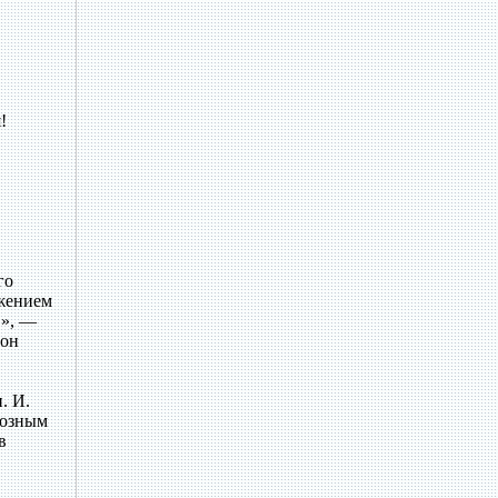
!
го
ажением
в», —
 он
. И.
розным
в