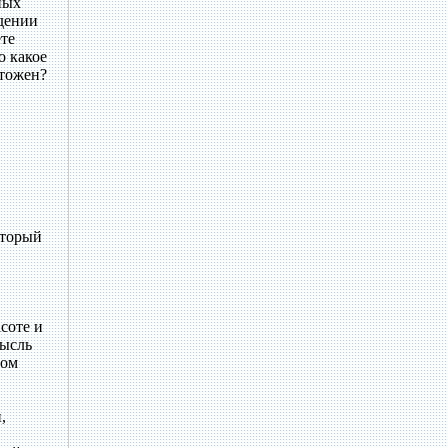
ных
едении
ете
о какое
чтожен?
оторый
асоте и
мысль
дом
,