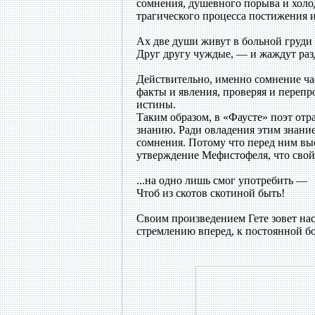
сомнения, душевного порыва и холод
трагического процесса постижения и
Ах две души живут в больной груди
Друг другу чуждые, — и жаждут раз
Действительно, именно сомнение час
факты и явления, проверяя и перепр
истины.
Таким образом, в «Фаусте» поэт отр
знанию. Ради овладения этим знание
сомнения. Потому что перед ним выс
утверждение Мефистофеля, что свой
...на одно лишь смог употребить —
Чтоб из скотов скотиной быть!
Своим произведением Гете зовет на
стремлению вперед, к постоянной б