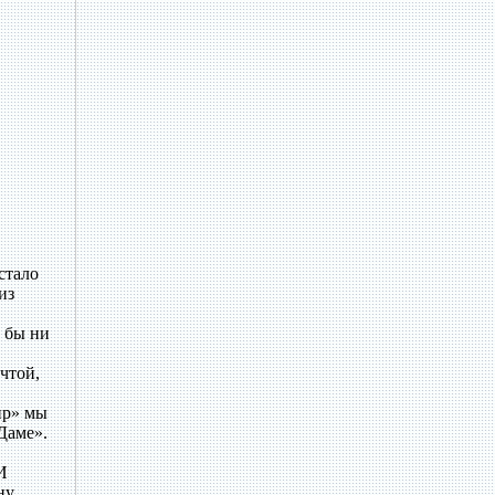
стало
из
м бы ни
чтой,
ир» мы
Даме».
И
ну