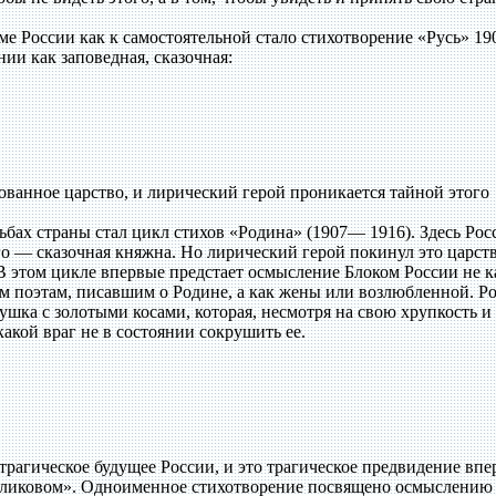
России как к самостоятельной стало стихотворение «Русь» 190
нии как заповедная, сказочная:
ванное царство, и лирический герой проникается тайной этого
ах страны стал цикл стихов «Родина» (1907— 1916). Здесь Ро
ого — сказочная княжна. Но лирический герой покинул это царст
 В этом цикле впервые предстает осмысление Блоком России не к
м поэтам, писавшим о Родине, а как жены или возлюбленной. Ро
шка с золотыми косами, которая, несмотря на свою хрупкость и
какой враг не в состоянии сокрушить ее.
рагическое будущее России, и это трагическое предвидение впе
Куликовом». Одноименное стихотворение посвящено осмыслению