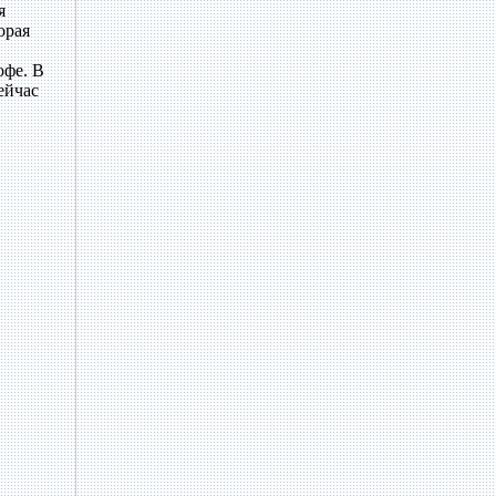
я
орая
офе. В
ейчас