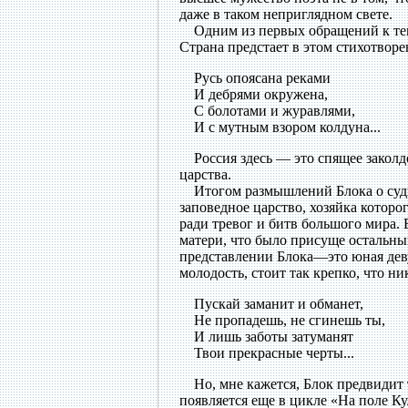
даже в таком неприглядном свете.
Одним из первых обращений к теме 
Страна предстает в этом стихотворе
Русь опоясана реками
И дебрями окружена,
С болотами и журавлями,
И с мутным взором колдуна...
Россия здесь — это спящее заколдо
царства.
Итогом размышлений Блока о судьб
заповедное царство, хозяйка котор
ради тревог и битв большого мира.
матери, что было присуще остальны
представлении Блока—это юная деву
молодость, стоит так крепко, что ни
Пускай заманит и обманет,
Не пропадешь, не сгинешь ты,
И лишь заботы затуманят
Твои прекрасные черты...
Но, мне кажется, Блок предвидит т
появляется еще в цикле «На поле 