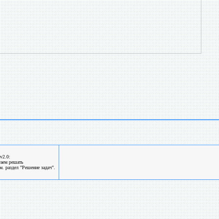
v2.0:
гаем решать
. раздел "Решение задач".