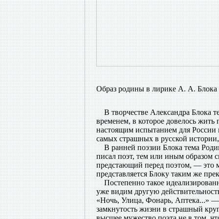
Образ родины в лирике А. А. Блока
В творчестве Александра Блока тем
временем, в которое довелось жить 
настоящим испытанием для России и
самых страшных в русской истории,
В ранней поэзии Блока тема Родины
писал поэт, тем или иным образом 
предстающий перед поэтом, — это м
представляется Блоку таким же пре
Постепенно такое идеализированно
уже видим другую действительность,
«Ночь, Улица, Фонарь, Аптека...» —
замкнутость жизни в страшный круг
высшее мужество поэта не в том, чт