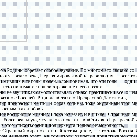
а Родины обретает особое звучание. Во многом это связано со
поэту. Начало века, Первая мировая война, революция — все это 
 живших в те годы людей. Блок понимал, что эти годы — одни 
 и это понимание нашло отражение в его поэзии.
 не звучит как самостоятельная, однако практически все, о че
связано с Россией. В цикле «Стихи о Прекрасной Даме» мир,
ир прекрасной мечты. И образ Родины, тоже окутанный этой ме
красным, как любовь.
е восприятие жизни у Блока исчезает, и в цикле «Страшный м
 более реальную, чем та, что показана в «Стихах о Прекрасной 
 в этом стихотворении подчеркнута полная безысходность,
. Страшный мир, показанный в этом цикле, — это тоже Россия. 
обы не видеть этого, а в том, чтобы увидеть и принять свою стра