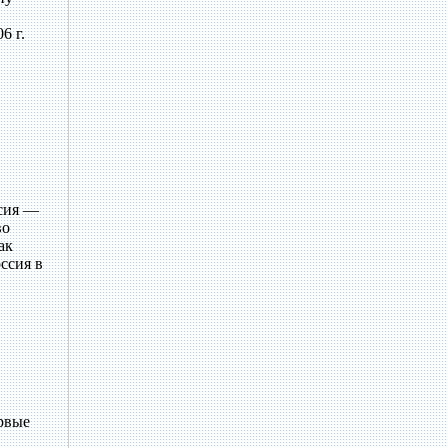
6 г.
ссия —
во
ак
ссия в
рвые