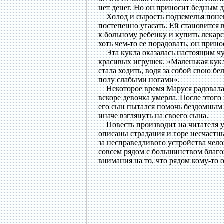
нет денег. Но он приносит бедным де
Холод и сырость подземелья понем
постепенно угасать. Ей становится 
к больному ребенку и купить лекарс
хоть чем-то ее порадовать, он прин
Эта кукла оказалась настоящим чуд
красивых игрушек. «Маленькая кукла
стала ходить, водя за собой свою б
полу слабыми ногами».
Некоторое время Маруся радовалась
вскоре девочка умерла. После этого
его сын пытался помочь бездомным б
иначе взглянуть на своего сына.
Повесть производит на читателя у
описаны страдания и горе несчастны
за несправедливого устройства чело
совсем рядом с большинством благо
внимания на то, что рядом кому-то 