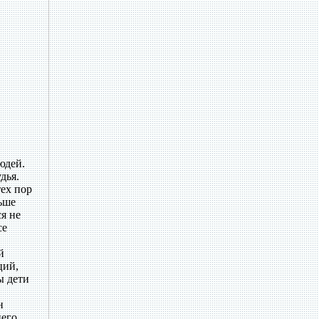
юдей.
дья.
тех пор
ьше
я не
се
й
ций,
ы дети
н
него