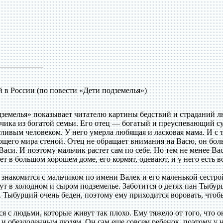
в России (по повести «Дети подземелья»)
земелья» показывает читателю картины бедствий и страданий л
ьчика из богатой семьи. Его отец — богатый и преуспевающий су
тливым человеком. У него умерла любящая и ласковая мама. И с 
ющего мира стеной. Отец не обращает внимания на Васю, он бол
си. И поэтому мальчик растет сам по себе. Но тем не менее Вас
ет в большом хорошем доме, его кормят, одевают, и у него есть в
накомится с мальчиком по имени Валек и его маленькой сестро
ут в холодном и сыром подземелье. Заботится о детях пан Тыбур
. Тыбурций очень беден, поэтому ему приходится воровать, чтоб
 с людьми, которые живут так плохо. Ему тяжело от того, что о
и обездоленным людям. Он сам еще совсем ребенок, поэтому у 