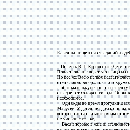
Картины нищеты и страданий людей 
Повесть В. Г. Короленко «Дети под
Повествование ведется от лица мал
Но все же Васю нельзя назвать счас
отец словно загородился от окружа
любит маленькую Соню, сестренку Ва
страдает от холода и голода. Он жив
необходимое.
Однажды во время прогулки Вася з
Марусей. У детей нет дома, они жив
которого дети считают своим отцом
не умерли с голоду.
Вася впервые в жизни сталкивается
ничем не может помочь несчастным 