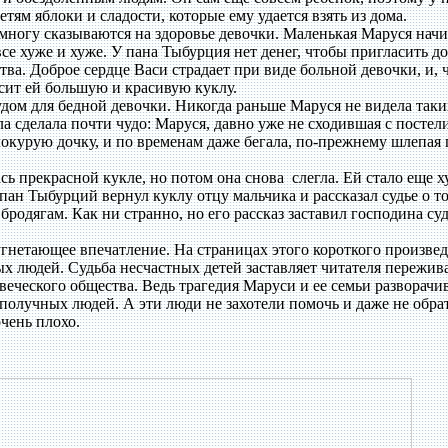
тям яблоки и сладости, которые ему удается взять из дома.
ногу сказываются на здоровье девочки. Маленькая Маруся начи
все хуже и хуже. У пана Тыбурция нет денег, чтобы пригласить д
тва. Доброе сердце Васи страдает при виде больной девочки, и, 
осит ей большую и красивую куклу.
ом для бедной девочки. Никогда раньше Маруся не видела таки
 сделала почти чудо: Маруся, давно уже не сходившая с постели
елокурую дочку, и по временам даже бегала, по-прежнему шлепая 
 прекрасной кукле, но потом она снова слегла. Ей стало еще х
 пан Тыбурций вернул куклу отцу мальчика и рассказал судье о то
родягам. Как ни странно, но его рассказ заставил господина су
гнетающее впечатление. На страницах этого короткого произве
х людей. Судьба несчастных детей заставляет читателя пережива
веческого общества. Ведь трагедия Маруси и ее семьи разворачи
получных людей. А эти люди не захотели помочь и даже не обра
очень плохо.