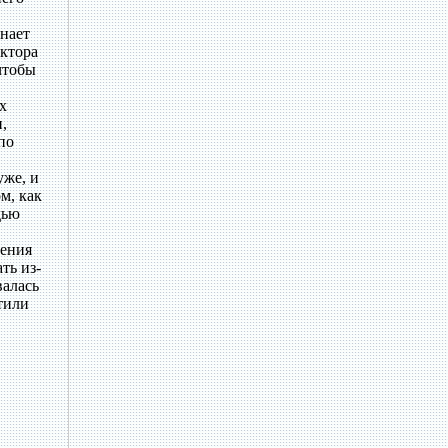
нает
октора
чтобы
х
,
по
уже, и
м, как
дью
дения
ть из-
валась
тили