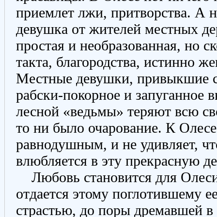
приемлет лжи, притворства. А н
девушка от жителей местных дер
простая и необразованная, но с
такта, благородства, истинно ж
Местные девушки, привыкшие с
рабски-покорное и запуганное 
лесной «ведьмы» теряют всю св
то ни было очарование. К Олес
равнодушным, и не удивляет, чт
влюбляется в эту прекрасную д
Любовь становится для Олеси
отдается этому поглотившему ее
страстью, до поры дремавшей в 