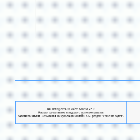
Вы находитесь на сайте Xenoid v2.0:
быстро, качественно и недорого помогаем решать
задачи по химии. Возможны консультации онлайн. См. раздел "Решение задач".