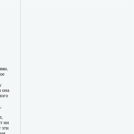
ями.
ое
у
и она
ного
,
т,
т ни
 эти
ия.