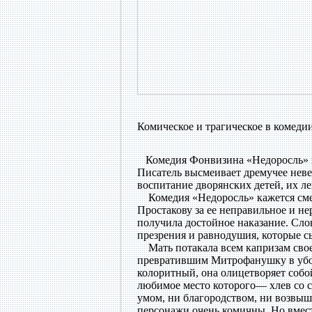
Комическое и трагическое в комеди
Комедия Фонвизина «Недоросль» за
Писатель высмеивает дремучее неве
воспитание дворянских детей, их ле
Комедия «Недоросль» кажется смеш
Простакову за ее неправильное и не
получила достойное наказание. Сло
презрения и равнодушия, которые с
Мать потакала всем капризам своег
превратившим Митрофанушку в убог
колоритный, она олицетворяет собой
любимое место которого— хлев со с
умом, ни благородством, ни возвыш
персонажи очень комичны. Но вместе