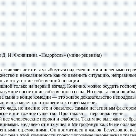
и Д. И. Фонвизина «Недоросль» (мини-рецензия)
ставляет читателя улыбнуться над смешными и нелепыми геро
жество и нежелание хоть как-то изменить ситуацию, неправильн
нь и отсутствие собственной позиции.
ной только на первый взгляд. Конечно, можно осудить госпож
разумное воспитание собственного сына. Но ведь за свои ошибк
ва сына в конце комедии — это живое доказательство неподдель
ын испытывает по отношению к своей матери.
о чада, но именно это и оказалось самым негативным фактором
ое и ничтожное существо. Простакова — персонаж очень
 все человеческие пороки и слабости. Таким же выглядит ее бра
виньями. Недалеко от них ушел и Митрофанушка. Он не обладае
енными стремлениями. Он примитивен и жалок. Безусловно, все
 с тем в этой комичности кроется огромная человеческая трагед