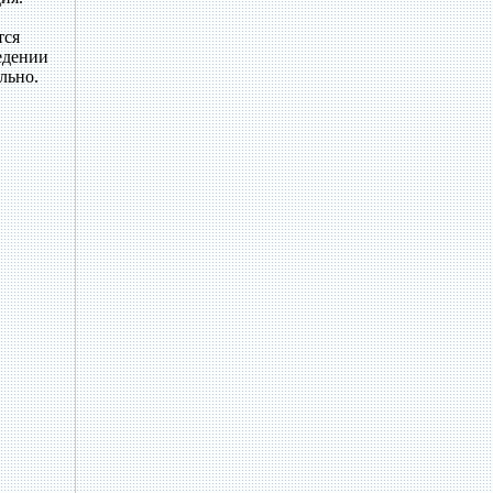
тся
едении
льно.