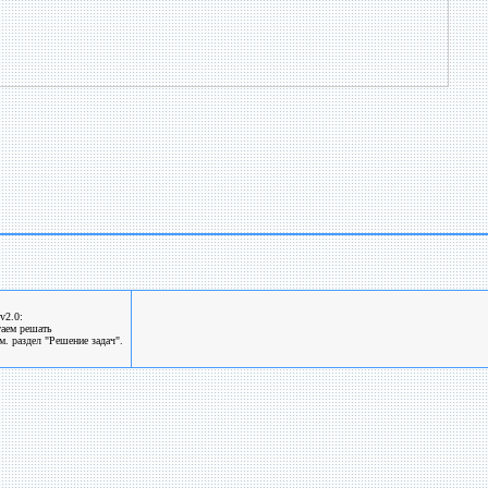
v2.0:
гаем решать
. раздел "Решение задач".