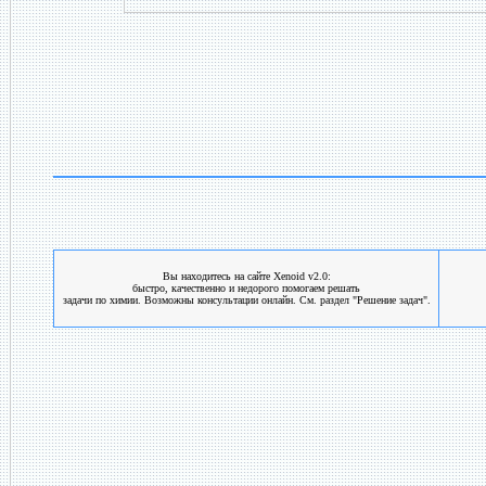
Вы находитесь на сайте Xenoid v2.0:
быстро, качественно и недорого помогаем решать
задачи по химии. Возможны консультации онлайн. См. раздел "Решение задач".