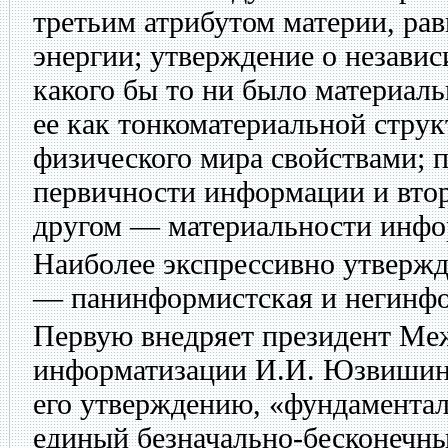
третьим атрибутом материи, ра
энергии; утверждение о незави
какого бы то ни было материаль
ее как тонкоматериальной стру
физического мира свойствами; п
первичности информации и втор
другом — материальности инфор
Наиболее экспрессивно утвержд
— панинформистская и негинфо
Первую внедряет президент Ме
информатизации И.И. Юзвишин.
его утверждению, «фундамента
единый безначально-бесконечны