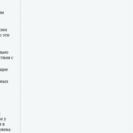
ым
 они
о эти
льно
ствия с
ющие
нных
х
а у
м в
овека