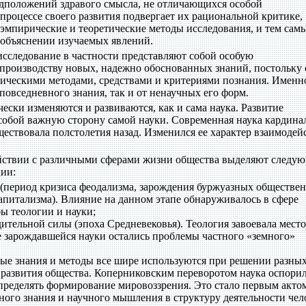
редположений здравого смысла, не отличающихся особой
процессе своего развития подвергает их рациональной критике,
 эмпирические и теоретические методы исследования, и тем сам
 объяснении изучаемых явлений.
исследование в частности представляют собой особую
 производству новых, надежно обоснованных знаний, постольку
ическими методами, средствами и критериями познания. Именн
повседневного знания, так и от ненаучных его форм.
ски изменяются и развиваются, как и сама наука. Развитие
собой важную сторону самой науки. Современная наука кардина
уществовала полстолетия назад. Изменился ее характер взаимодей
ействии с различными сферами жизни общества выделяют следу
ии:
 (период кризиса феодализма, зарождения буржуазных обществе
питализма). Влияние на данном этапе обнаруживалось в сфере
бы теологии и науки;
ительной силы (эпоха Средневековья). Теология завоевала место
е зарождавшейся науки остались проблемы частного «земного»
ые знания и методы все шире используются при решении разны
 развития общества. Коперниковским переворотом наука оспорил
пределять формирование мировоззрения. Это стало первым акто
ного знания и научного мышления в структуру деятельности чел