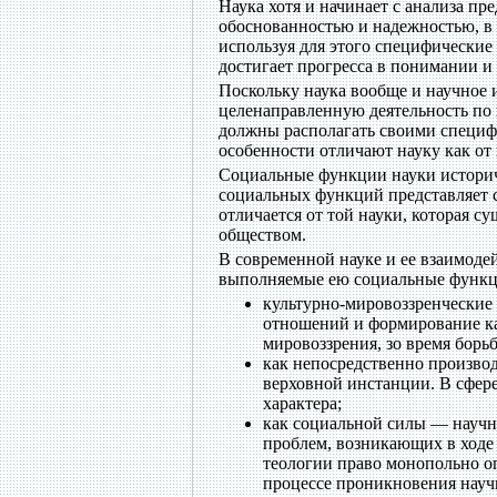
Наука хотя и начинает с анализа п
обоснованностью и надежностью, в 
используя для этого специфические
достигает прогресса в понимании и
Поскольку наука вообще и научное 
целенаправленную деятельность по
должны располагать своими специф
особенности отличают науку как от 
Социальные функции науки историче
социальных функций представляет 
отличается от той науки, которая с
обществом.
В современной науке и ее взаимод
выполняемые ею социальные функц
культурно-мировоззренческие
отношений и формирование ка
мировоззрения, зо время борь
как непосредственно производ
верховной инстанции. В сфер
характера;
как социальной силы — научн
проблем, возникающих в ходе
теологии право монопольно о
процессе проникновения науч