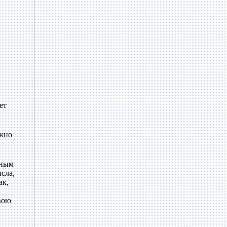
ет
ожно
ьным
сла,
ак,
вою