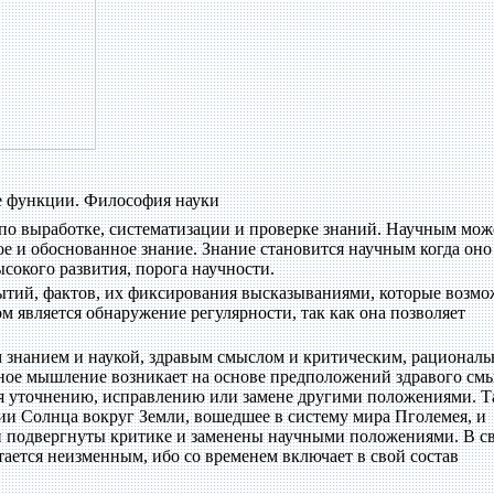
ые функции. Философия науки
 по выработке, систематизации и проверке знаний. Научным мож
ое и обоснованное знание. Знание становится научным когда оно
ысокого развития, порога научности.
бытий, фактов, их фиксирования высказываниями, которые возм
м является обнаружение регулярности, так как она позволяет
знанием и наукой, здравым смыслом и критическим, рационал
ное мышление возникает на основе предположений здравого смы
я уточнению, исправлению или замене другими положениями. Т
и Солнца вокруг Земли, вошедшее в систему мира Пголемея, и
 подвергнуты критике и заменены научными положениями. В с
тается неизменным, ибо со временем включает в свой состав