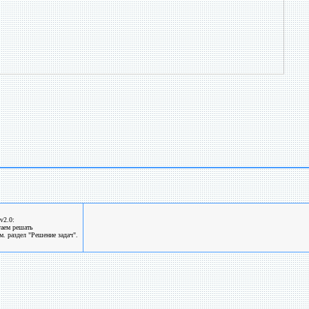
v2.0:
гаем решать
. раздел "Решение задач".