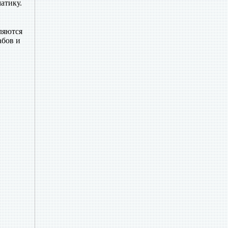
атику.
ляются
абов и