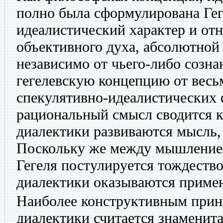
полно была сформулирована Гег
идеалистический характер и от
объективного духа, абсолютной
независимо от чьего-либо созна
гегелевскую концепцию от вес
спекулятивно-идеалистических 
рациональный смысл сводится к 
диалектики развиваются мысль, 
Поскольку же между мышление
Гегеля постулируется тождество
диалектики оказываются приме
Наиболее конструктивным прин
диалектики считается знаменит