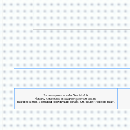
Вы находитесь на сайте Xenoid v2.0:
быстро, качественно и недорого помогаем решать
задачи по химии. Возможны консультации онлайн. См. раздел "Решение задач".