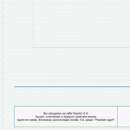
Вы находитесь на сайте Xenoid v2.0:
быстро, качественно и недорого помогаем решать
задачи по химии. Возможны консультации онлайн. См. раздел "Решение задач".