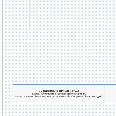
Вы находитесь на сайте Xenoid v2.0:
быстро, качественно и недорого помогаем решать
задачи по химии. Возможны консультации онлайн. См. раздел "Решение задач".