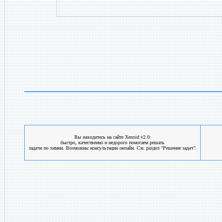
Вы находитесь на сайте Xenoid v2.0:
быстро, качественно и недорого помогаем решать
задачи по химии. Возможны консультации онлайн. См. раздел "Решение задач".