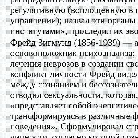
регулятивную (воплощенную в 
управлении); назвал эти орган
институтами», проследил их э
Фрейд Зигмунд
(1856-1939) — а
основоположник психоанализа; 
лечения неврозов в создании с
конфликт личности Фрейд видел
между сознанием и бессознате
отводил сексуальности, которая
«представляет собой энергетич
трансформируясь в различные 
поведения». Сформулировал ст
личности, согласно которой соз