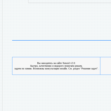
Вы находитесь на сайте Xenoid v2.0:
быстро, качественно и недорого помогаем решать
задачи по химии. Возможны консультации онлайн. См. раздел "Решение задач".