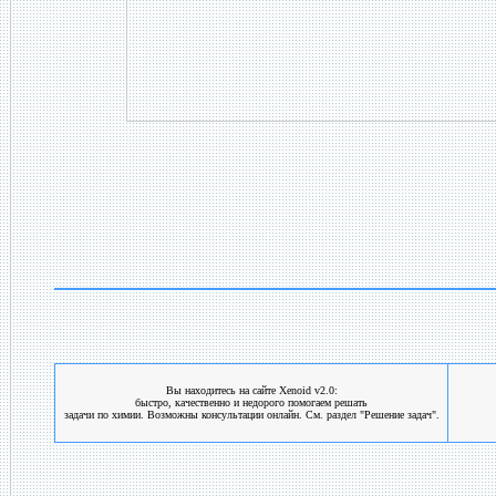
Вы находитесь на сайте Xenoid v2.0:
быстро, качественно и недорого помогаем решать
задачи по химии. Возможны консультации онлайн. См. раздел "Решение задач".