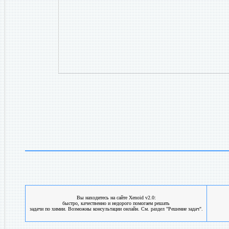
Вы находитесь на сайте Xenoid v2.0:
быстро, качественно и недорого помогаем решать
задачи по химии. Возможны консультации онлайн. См. раздел "Решение задач".