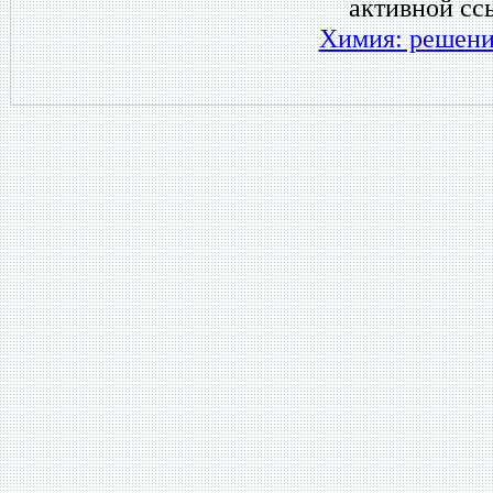
активной сс
Химия: решени