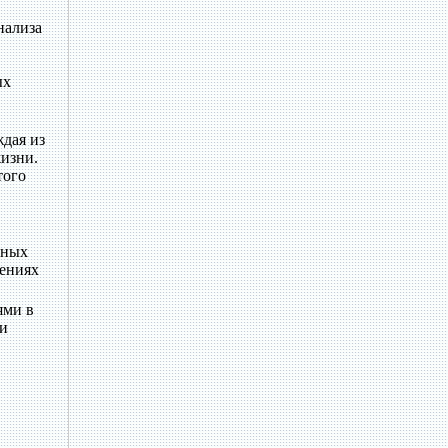
нализа
ых
дая из
жизни.
того
еных
оениях
ями в
 и