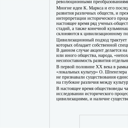
революционными преобразованиями
Многие идеи К. Маркса и его послед
развития различных обществ, и пре
интерпретации исторического проце
настоящее время ряд ученых-общес
стадий, а также конечной кульмина
склоняются к цивилизационному по
Цивилизационный подход трактует 
которых обладает собственной спец
В данном случае акцент делается н
или иного общества, народа, «непох
несопоставимость развития отдельн
В первой половине XX века в рамк
«локальных культур» О. Шпенглера
не признавали существования едино
на глубокие различия между культу
В настоящее время обществоведы ч
исследовании исторического процес
цивилизациями, и наличие существе