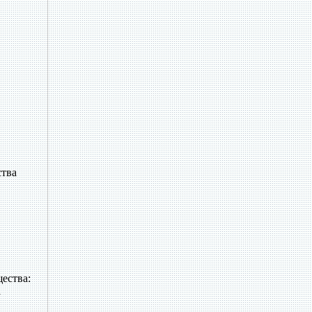
ства
ества:
а