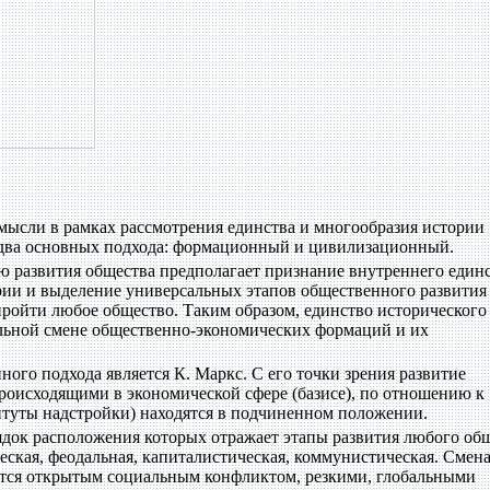
мысли в рамках рассмотрения единства и многообразия истории
 два основных подхода: формационный и цивилизационный.
развития общества предполагает признание внутреннего един
рии и выделение универсальных этапов общественного развития
пройти любое общество. Таким образом, единство исторического
ельной смене общественно-экономических формаций и их
ого подхода является К. Маркс. С его точки зрения развитие
роисходящими в экономической сфере (базисе), по отношению к
итуты надстройки) находятся в подчиненном положении.
док расположения которых отражает этапы развития любого общ
ская, феодальная, капиталистическая, коммунистическая. Смен
ется открытым социальным конфликтом, резкими, глобальными