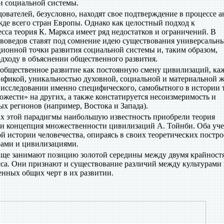
 социальной системы.
ователей, безусловно, находят свое подтверждение в процессе а
жде всего стран Европы. Однако как целостный подход к
сса теория К. Маркса имеет ряд недостатков и ограничений. В
твоведов ставят под сомнение идею существования универсальн
ционной точки развития социальной системы и, таким образом,
дходу в объяснении общественного развития.
общественное развитие как постоянную смену цивилизаций, каж
ификой, уникальностью духовной, социальной и материальной 
а исследовании именно специфического, самобытного в истории 
ожести» на других, а также констатируется несоизмеримость и
ых регионов (например, Востока и Запада).
ах этой парадигмы наибольшую известность приобрели теория
 и концепция множественности цивилизаций А. Тойнби. Оба уч
й истории человечества, опираясь в своих теоретических постр
рами и цивилизациями.
аще занимают позицию золотой середины между двумя крайност
са. Они признают и существование различий между культурами
нных общих черт в их развитии.