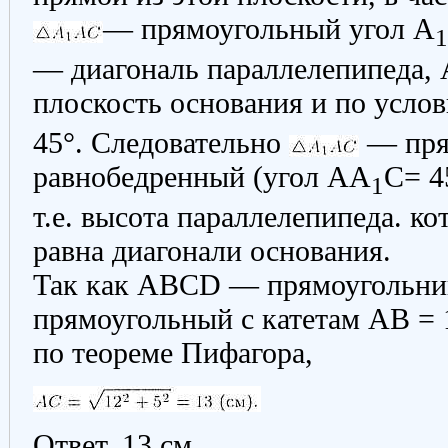
— прямоугольный угол A
1
— диагональ параллелепипеда, 
плоскость основания и по услов
45°. Cледовательно
— пря
равнобедренный (угол AA
C= 4
1
т.е. высота параллелепипеда. к
равна диагонали основания.
Так как ABCD — прямоугольни
прямоугольный с катетам AB = 1
по теореме Пифагора,
Ответ. 13 см