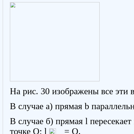
На рис. 30 изображены все эти 
В случае а) прямая b параллель
В случае б) прямая l пересекае
точке О; l
= О.