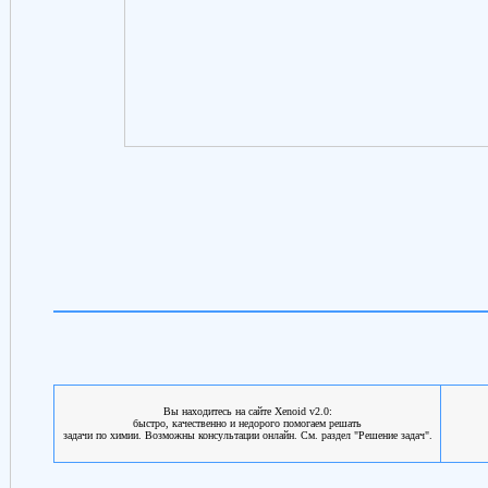
Вы находитесь на сайте Xenoid v2.0:
быстро, качественно и недорого помогаем решать
задачи по химии. Возможны консультации онлайн. См. раздел "Решение задач".