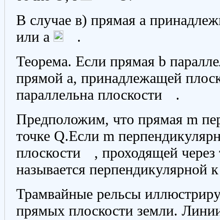
В случае в) прямая а принадле
или а
.
Теорема.
Если прямая b паралле
прямой а, принадлежащей плос
параллельна плоскости
.
Предположим, что прямая m пе
точке Q.Если m перпендикуляр
плоскости
, проходящей через
называется перпендикулярной 
Трамвайные рельсы иллюстрир
прямых плоскости земли. Линии