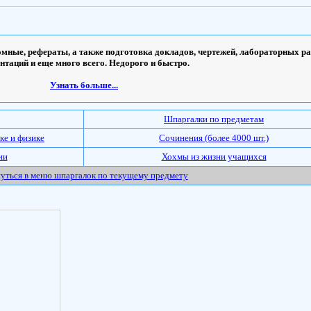
мные, рефераты, а также подготовка докладов, чертежей, лабораторных ра
ентаций и еще много всего. Недорого и быстро.
Узнать больше...
Шпаргалки по предметам
ке и физике
Сочинения (более 4000 шт.)
ии
Хохмы из жизни учащихся
уться в меню шпаргалок по текущему предмету