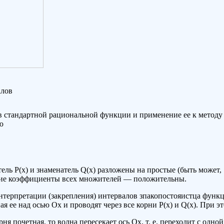
алов
в стандартной рациональной функции и применение ее к методу
ю
тель Р(х) и знаменатель Q(x) разложены на простые (быть может,
шие коэффициенты всех множителей — положительны.
нтерпретации (закрепления) интервалов зпакопостояистца функ
ная ее над осью Ох и проводят через все корни Р(х) и Q(x). При э
ня почетная, то волна пересекает ось Оx, т. е. переходит с одной