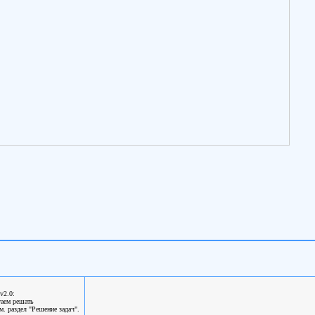
v2.0:
гаем решать
. раздел "Решение задач".