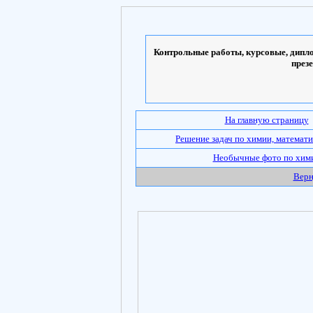
Контрольные работы, курсовые, дипло
през
На главную страницу
Решение задач по химии, математи
Необычные фото по хим
Верн