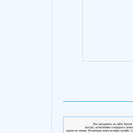
Вы находитесь на сайте Xenoid 
быстро, качественно и недорого помо
задачи по химии. Возможны консультации онлайн. См