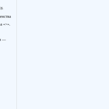
у,
венства
а «>».
ки —