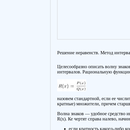
Решение неравенств. Метод интерв
Целесообразно описать волну знако
интервалов. Рациональную функци
назовем стандартной, если ее числи
кратные) множители, причем стар
Волна знаков — удобное средство и
R(х). Ке чертят справа налево, начи
если кратность какого-либо кор