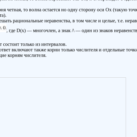
ня четная, то волна остается но одну сторону оси Ох (такую точк
а).
шать рациональные неравенства, в том числе и целые, т.е. нера
, где D(х) — многочлен, а знак /\ — один из знаков неравенств
 состоит только из интервалов.
ответ включают также корни только числителя и отдельные точ
щие корням числителя.