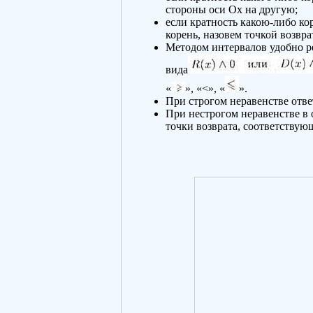
стороны оси Оx на другую;
если кратность какою-либо кор
корень, назовем точкой возврат
Методом интервалов удобно ре
вида
«
», «<», «
».
При строгом неравенстве ответ
При нестрогом неравенстве в 
точки возврата, соответствую