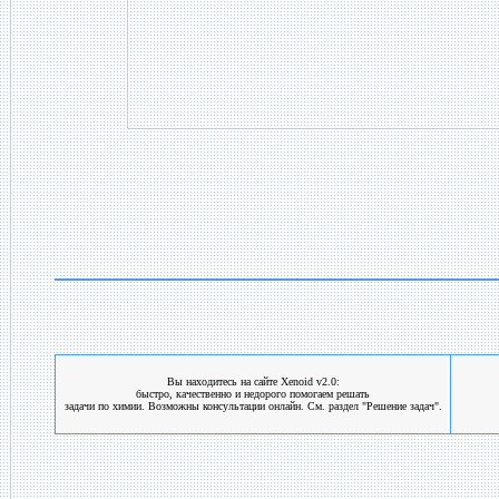
Вы находитесь на сайте Xenoid v2.0:
быстро, качественно и недорого помогаем решать
задачи по химии. Возможны консультации онлайн. См. раздел "Решение задач".