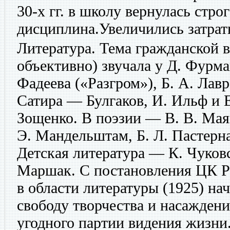
30-х гг. в школу вернулась стро
дисциплина.Увеличились затрат
Литература. Тема гражданской 
объективно) звучала у Д. Фурма
Фадеева («Разгром»), Б. А. Лав
Сатира — Булгаков, И. Ильф и 
Зощенко. В поэзии — В. В. Маяк
Э. Мандельштам, Б. Л. Пастерна
Детская литература — К. Чуковс
Маршак. С постановления ЦК Р
в области литературы (1925) на
свободу творчества и насажден
угодного партии видения жизн