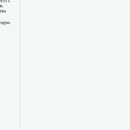
35 г.
в.
тво
дущую