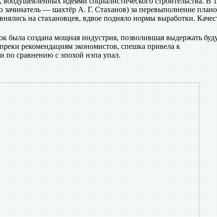
, воодушевленных идеями социалистического строительства. В 19
о зачинатель — шахтёр А. Г. Стаханов) за перевыполнение плано
авнялись на стахановцев, вдвое подняло нормы выработки. Качес
ток была создана мощная индустрия, позволившая выдержать бу
вопреки рекомендациям экономистов, спешка привела к
 по сравнению с эпохой нэпа упал.