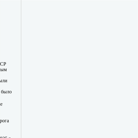
ССР
ным
были
е было
ые
рога