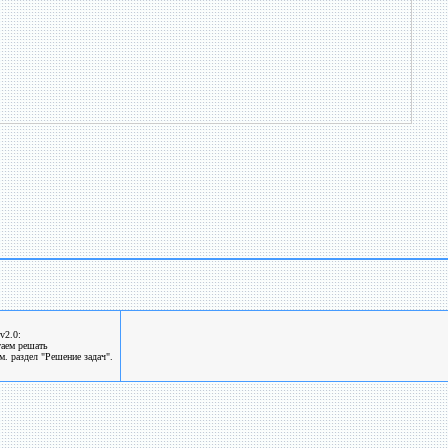
v2.0:
гаем решать
. раздел "Решение задач".