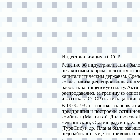
Индустриализация в СССР
Решение об индустриализации было 
независимой в промышленном отнош
капиталистическим державам. Средс
коллективизация, упростившая изъят
работать за нищенскую плату. Акти
распродавались за границу (в осно
из-за отказа СССР платить царские 
В 1929-1932 гг. состоялась первая 
предприятия и построены сотни н
комбинат (Магнитка), Днепровская 
Челябинский, Сталинградский, Харь
(ТуркСиб) и др. Планы были завыше
недоработанными, что приводило по