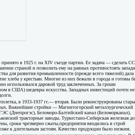
принято в 1925 г. на XIV съезде партии. Ее задача — сделать С
ении страной и позволить ему на равных противостоять запад
тва для развития промышленности (прежде всего тяжелой) дала
ие хлеба у крестьян. Многие из них бежали в города и готовы 
вно использовался даровой труд заключенных. За гроши
вном в США) шедевры искусства. Западных инвестиций почти н
долги.
пятилетка, в 1933-1937 гг.— вторая. Были реконструированы стар
овых. Важнейшие стройки — Магнитогорский металлургический
ГЭС (Днепрогэс), Беломоро-Балтийский канал (Беломорканал),
ковский тракторные заводы, Туркестано-Сибирская железная до
ны, сроки чрезмерно сжаты,предприятия вводились в строй
зже к длительным застоям. Качество продукции было низким.