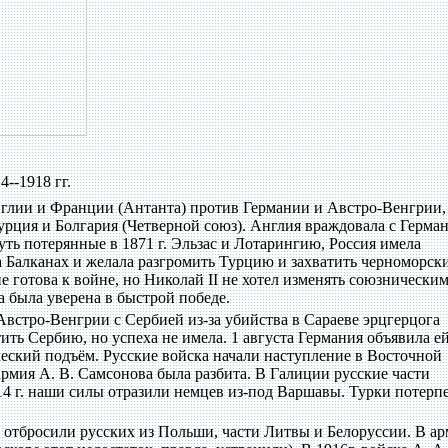
--1918 гг.
Англии и Франции (Антанта) против Германии и Австро-Венгрии,
рция и Болгария (Четверной союз). Англия враждовала с Герма
уть потерянные в 1871 г. Эльзас и Лотарингию, Россия имела
 Балканах и желала разгромить Турцию и захватить черноморск
 готова к войне, но Николай II не хотел изменять союзнически
а была уверена в быстрой победе.
Австро-Венгрии с Сербией из-за убийства в Сараеве эрцгерцога
ть Сербию, но успеха не имела. 1 августа Германия объявила е
еский подъём. Русские войска начали наступление в Восточной
армия А. В. Самсонова была разбита. В Галиции русские части
14 г. наши силы отразили немцев из-под Варшавы. Турки потерп
в отбросили русских из Польши, части Литвы и Белоруссии. В а