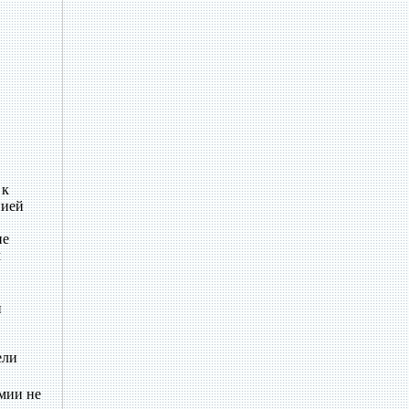
 к
нией
ие
м
й
ели
рмии не