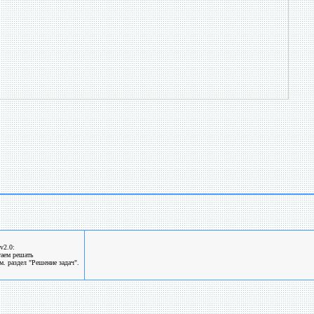
v2.0:
гаем решать
. раздел "Решение задач".