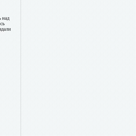
ь над
ись
здали