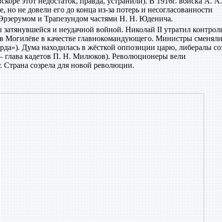
скоре этот недостаток, правда, устранили). В 1916г. войска А. А.
 но не довели его до конца из-за потерь и несогласованности
Эрзерумом и Трапезундом частями Н. Н. Юденича.
затянувшейся и неудачной войной. Николай II утратил контрол
 а в Могилёве в качестве главнокомандующего. Министры сменял
арда»). Дума находилась в жёсткой оппозиции царю, либералы со
— глава кадетов П. Н. Милюков). Революционеры вели
 Страна созрела для новой революции.