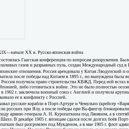
XIX—начале XX в. Русско-японская война
 состоялась Гаагская конференция по вопросам разоружения. Был
ушливых газов и разрывных пуль, создан Международный суд в Г
-японские отношения. Россия арендовала у Китая Ляодунский п-о
атила после победы над Китаем в 1895 г., но вынуждена была в
 Россия получила право строительства КВЖД. Перед ней встал 
 Японией, либо готовиться к войне. Это не было полностью осозн
е в 1902 г. заключила военный союз с Англией и получила крупн
ивало ее к конфликту с Россией.
аковал русские корабли в Порт-Артуре и Чемульпо (крейсер «Варя
ли русских при Ялу, а после победы при Ва-фангоу блокировали
ходу армию генерала А. Н. Куропаткина под Ляояном, а в сентя
 Шахэ. В декабре 1905 г. японцам сдался после долгих боёв Порт
опаткин был разгромлен под Мукденом, а в мае 1905 г. флот адми