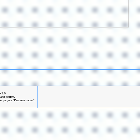
v2.0:
гаем решать
. раздел "Решение задач".