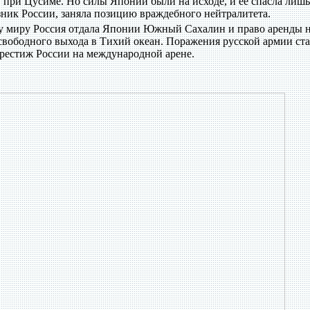
 при Цусиме. Но силы Японии были на исходе, и ее спасла лишь
ник России, заняла позицию враждебного нейтралитета.
ому миру Россия отдала Японии Южный Сахалин и право аренды 
свободного выхода в Тихий океан. Поражения русской армии ст
престиж России на международной арене.