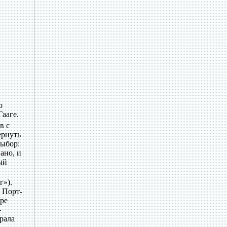
о
ааге.
в с
ернуть
выбор:
ано, и
ый
г»).
 Порт-
бре
-
рала