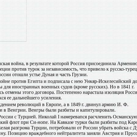
анская война, в результате которой Россия присоединила Армению
реции против турок за независимость, что привело к русско-туре
России отошли устье Дуная и часть Грузии.
 войне против Египта и подписала с нею Ункяр-Искелесийский до
для иностранных военных судов (кроме русских). Но в 1841 г.
ь отмены этого договора. Постепенно нарастала изоляция Росс
хся ее дальнейшего усиления.
ждением революций в Европе, а в 1849 г. двинул армию И. Ф.
и в Венгрии. Венгры были разбиты и капитулировали.
 России с Турцией. Николай I намеревапся расчленить Османску
кий флот при Си-нопе. На Кавказе турки были разбиты под Кар
желая разгрома Турции, потребовали от России убрать войска с Д
йну. Позицию враждебного нейтралитета заняли Австрия и Прусс