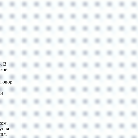
. В
цкой
говор,
ии
ю
сом.
уная.
ия.