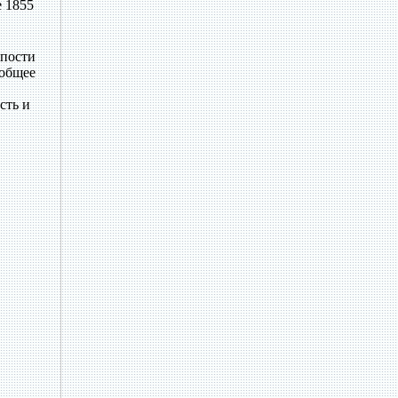
е 1855
епости
 общее
сть и