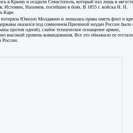
сь в Крыму и осадили Севастополь, который пал лишь в август
в, Истомин, Нахимов, погибшие в боях. В 1855 г. войска Н. Н.
ь Каре.
я потеряла Южную Молдавию и лишалась права иметь флот и кр
 державы оказался под сомнением.Причиной неудач России было
раны против одной), слабое техническое оснащение армии,
чно высокий уровень командования. Все это обнажило ее отстало
в России.