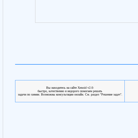
Вы находитесь на сайте Xenoid v2.0:
быстро, качественно и недорого помогаем решать
задачи по химии. Возможны консультации онлайн. См. раздел "Решение задач".