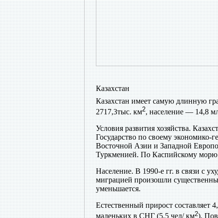
Казахстан
Казахстан имеет самую длинную гр
2
2717,3тыс. км
, население — 14,8 м
Условия развития хозяйства. Казах
Государство по своему экономико-
Восточной Азии и Западной Европой
Туркменией. По Каспийскому морю 
Население.
В 1990-е гг. в связи с 
миграцией произошли существенные
уменьшается.
Естественный прирост составляет 4
2
маленьких в СНГ (5,5 чел/ км
). По