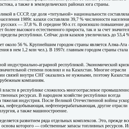
стока, а также в земледельческих районах юга страны.
ликой в СССР, где доля «титульной» национальности составляла
аселения 1989г. казахи составляли 39,7 % численности населен
 русских — 37,8 %. В середине 90-х гг. произошло повышение д
т более высокого естественного прироста, так и за счет значите
 пределы республики. Сейчас доля казахов увеличилась до 53,4 %
яет около 56 %. Крупнейшим городом страны является Алма-Ата
ния в нем 1,2 млн чел.). В 1997г. главным городом страны стала
ной индустриально-аграрной республикой. Экономический кризи
значительной степени повлиял и на Казахстан. Многие отрасли
ии связей внутри СНГ оказались не нужными, поэтому Казахста
арубежным компаниям.
й власти в республике сложилось многоотраслевое промышленн
ственных ресурсах. В народном хозяйстве республики всегда
тяжелая индустрия. После Великой Отечественной войны уско
ика, нефтедобывающая, нефтеперерабатывающая, другие отрасли
лургия, а также машиностроение.
деляется развитием ряда отдельных комплексов. Это, прежде вс
 основа которого — собственные запасы топливных ресурсов. И