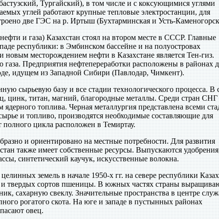
бастузский, Тургайский), в том числе и с коксующимися углями
аемых углей работают крупные тепловые электростанции, для
роено две ГЭС на р. Иртыш (Бухтарминская и Усть-Каменогорск
нефти и газа) Казахстан стоял на втором месте в СССР. Главные
паде республики: в Эмбинском бассейне и на полуостровах
 новым месторождением нефти в Казахстане является Тен-гиз.
 газа. Предприятия нефтепереработки расположены в районах 
воде, идущем из Западной Сибири (Павлодар, Чимкент).
нную сырьевую базу и все стадии технологического процесса. В 
, цинк, титан, магний, благородные металлы. Среди стран СНГ
м ядерного топлива. Черная металлургия представлена всеми ст
 сырье и топливо, производятся необходимые составляющие для
 полного цикла расположен в Темиртау.
разно и ориентировано на местные потребности. Для развития
тан также имеет собственные ресурсы. Выпускаются удобрения
ассы, синтетический каучук, искусственные волокна.
целинных земель в начале 1950-х гг. на севере республики Каза
 и твердых сортов пшеницы. В южных частях страны выращива
ник, сахарную свеклу. Значительные пространства в центре служ
пного рогатого скота. На юге и западе в пустынных районах
пасают овец.