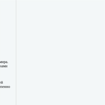
мира.
анами
ей
епенно