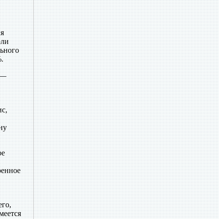
ия
оли
льного
.
 —
с,
ну
ое
ренное
его,
меется