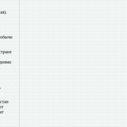
ая).
добычи
стране
адиями
,
хстан
ют
ат