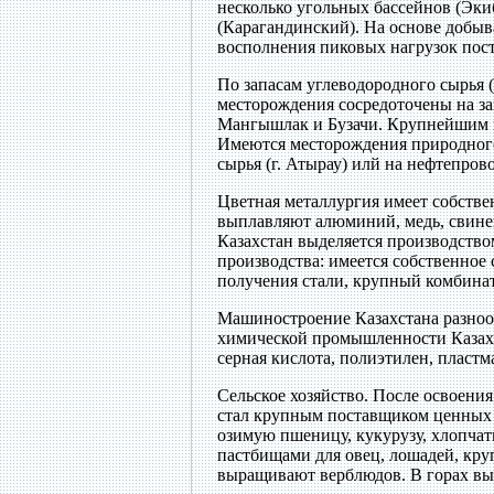
несколько угольных бассейнов (Эки
(Карагандинский). На основе добыв
восполнения пиковых нагрузок пост
По запасам углеводородного сырья (
месторождения сосредоточены на за
Мангышлак и Бузачи. Крупнейшим и
Имеются месторождения природного
сырья (г. Атырау) илй на нефтепро
Цветная металлургия имеет собстве
выплавляют алюминий, медь, свинец
Казахстан выделяется производство
производства: имеется собственное
получения стали, крупный комбинат
Машиностроение Казахстана разнооб
химической промышленности Казахс
серная кислота, полиэтилен, пластм
Сельское хозяйство.
После освоения 
стал крупным поставщиком ценных
озимую пшеницу, кукурузу, хлопчат
пастбищами для овец, лошадей, кру
выращивают верблюдов. В горах вы