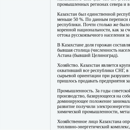
промышленных регионах севера и во
Казахстан был единственной респуб
меньше 50 %. По данным переписи н
республики. Почти столько же было
коренной национальности, как за сче
оттока русскоязычного населения за
В Казахстане доля горожан составл
бывшая столица (численность населе
Астана (бывший Целиноград).
Хозяйство.
Казахстан является круп
охвативший все республики СНГ, в 
сырьевой ориентации при разрушен
пришлось продавать предприятия з
Промышленность.
За годы советско
производство, базирующееся на соб
доминирующее положение занимала 
развитие получили электроэнергет
химической промышленности, метал
Хозяйственное лицо Казахстана опре
топливно-энергетический комплекс,