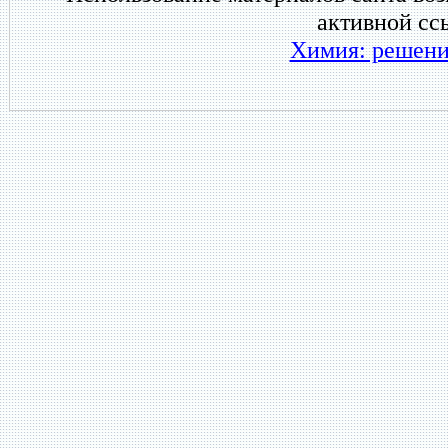
активной сс
Химия: решени