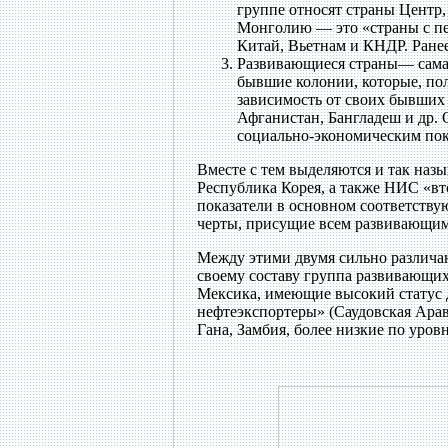
группе относят страны Центр
Монголию — это «страны с пе
Китай, Вьетнам и КНДР. Ранее
Развивающиеся страны— самая
бывшие колонии, которые, по
зависимость от своих бывших
Афганистан, Бангладеш и др. 
социально-экономическим пок
Вместе с тем выделяются и так наз
Республика Корея, а также НИС «в
показатели в основном соответству
черты, присущие всем развивающим
Между этими двумя сильно различа
своему составу группа развивающихс
Мексика, имеющие высокий статус д
нефтеэкспортеры» (Саудовская Арав
Гана, Замбия, более низкие по уров