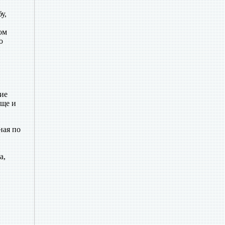
у,
ом
ю
ие
еще и
ная по
а,