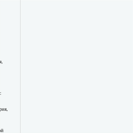
я,
:
рия,
ой