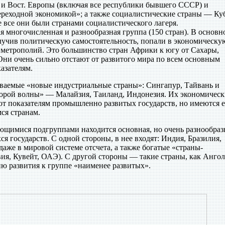
, и Вост. Европы (включая все республики бывшего СССР) и
реходной экономикой»; а также социалистические страны — Куб
 все они были странами социалистического лагеря.
 многочисленная и разнообразная группа (150 стран). В основн
лучив политическую самостоятельность, попали в экономическу
 метрополий. Это большинство стран Африки к югу от Сахары,
Они очень сильно отстают от развитого мира по всем основным
азателям.
ываемые «новые индустриальные страны»: Сингапур, Тайвань и
торой волны» — Малайзия, Таиланд, Индонезия. Их экономическ
ют показателям промышленно развитых государств, но имеются 
ся странам.
ющимися подгруппами находится основная, но очень разнообраз
я государств. С одной стороны, в нее входят: Индия, Бразилия,
аже в мировой системе отсчета, а также богатые «страны-
ия, Кувейт, ОАЭ). С другой стороны — такие страны, как Ангол
ню развития к группе «наименее развитых».