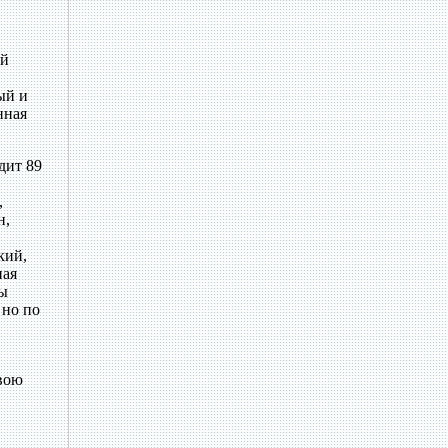
ый
ый и
нная
дит 89
,
н,
кий,
ная
ты
 но по
свою