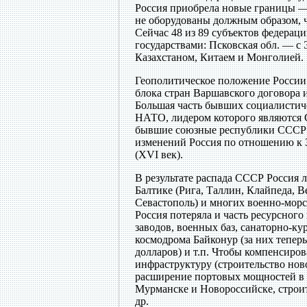
Россия приобрела новые границы —
не оборудованы должным образом, ч
Сейчас 48 из 89 субъектов федерац
государствами: Псковская обл. — с
Казахстаном, Китаем и Монголией.
Геополитическое положение России
блока стран Варшавского договора
Большая часть бывших социалистич
НАТО, лидером которого являются 
бывшие союзные республики СССР (Э
изменений Россия по отношению к З
(XVI век).
В результате распада СССР Россия 
Балтике (Рига, Таллин, Клайпеда, В
Севастополь) и многих военно-морс
Россия потеряла и часть ресурсног
заводов, военных баз, санаторно-
космодрома Байконур (за них тепер
долларов) и т.п. Чтобы компенсиро
инфраструктуру (строительство нов
расширение портовых мощностей в 
Мурманске и Новороссийске, строи
др.