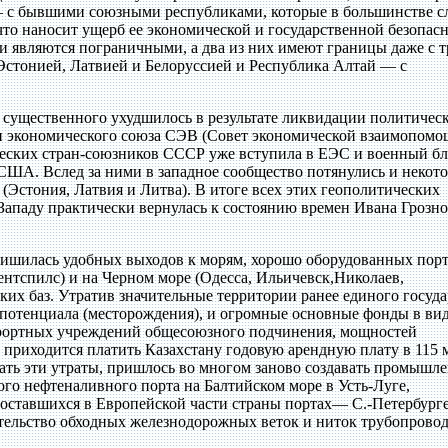
 с бывшими союзными республиками, которые в большинстве с
то наносит ущерб ее экономической и государственной безопасн
ии являются пограничными, а два из них имеют границы даже с 
 Эстонией, Латвией и Белоруссией и Республика Алтай — с
 существенного ухудшилось в результате ликвидации политичес
 и экономического союза СЭВ (Совет экономической взаимопомо
еских стран-союзников СССР уже вступила в ЕЭС и военный б
США. Вслед за ними в западное сообщество потянулись и некот
стония, Латвия и Литва). В итоге всех этих геополитических
ападу практически вернулась к состоянию времен Ивана Грозно
лишилась удобных выходов к морям, хорошо оборудованных порт
ентспилс) и на Черном море (Одесса, Ильичевск,Николаев,
ких баз. Утратив значительные территории ранее единого госуда
о потенциала (месторождения), и огромные основные фонды в ви
курортных учреждений общесоюзного подчинения, мощностей
ь приходится платить Казахстану годовую арендную плату в 115 
вать эти утраты, пришлось во многом заново создавать промышл
ого нефтеналивного порта на Балтийском море в Усть-Луге,
оставшихся в Европейской части страны портах— С.-Петербурге
тельство обходных железнодорожных веток и ниток трубопровод