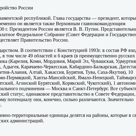
ройство России
ламентской республикой. Глава государства — президент, котор
овременно он является также Верховным главнокомандующим
 г. Президентом России является В. В. Путин. Представительн
латное Федеральное Собрание (Совет Федерации и Государстве
ествляет Правительство России.
арством. В соответствии с Конституцией 1993г. в состав РФ вхо
 в том числе 49 областей и 6 краев (в преимущественно русских
лика (Карелия, Коми, Мордовия, Марий Эл, Чувашская, Удмуртия
, Адыгея, Карачаево-Черкесская, Кабардино-Балкарская, Дагеста
тия-Алания, Алтай, Хакассия, Бурятия, Тува, Саха-Якутия), 10
оми-Пермяцкий, Ханты-Мансийский, Ямало-Ненецкий, Таймырс
тский, Агинский Бурятский, Корякский, Чукотский), 1 автоном
дерального подчинения — Москва и Санкт-Петербург. Все субъек
ий статус, одинаковое представительство в Совете Федерации,
му потенциалу они, конечно, сильно различаются. Значительно
.
ивно-территориальные единицы делятся на районы, которые в 
дских администраций.