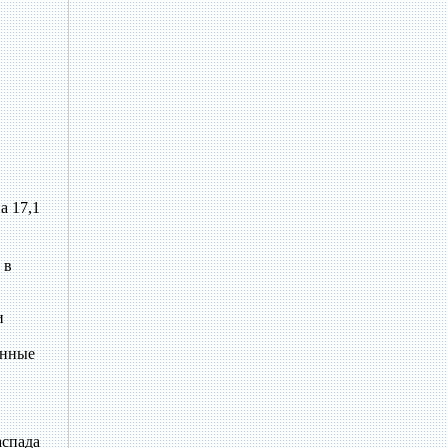
а 17,1
 в
и
енные
аспада