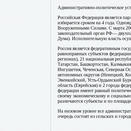
Административно-политическое уст
Российская Федерация является пар
избирается сроком на 4 года. Одн
Вооруженными Силами. С марта 2000
законодательный орган РФ— двухпа
Дума). Исполнительную власть осущ
Россия является федеративным госуд
равноправных субъектов федерации,
регионах), 21 национальная респуб
Татарстан, Башкортостан, Калмыкия
Ингушетия, Чеченская, Северная Осе
автономных округов (Ненецкий, К
Эвенкийский, Усть-Ордынский Буря
область (Еврейская) и 2 города фе
федерации имеют равный политическ
своему экономическому и социально
различаются субъекты и по площади
На низовом уровне все администрат
очередь состоят из сельских и горо