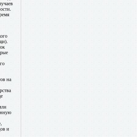
лучаев
ости.
тремя
кого
щи).
лок
орые
го
ов на
рства
де
млн
енную
,
ов и