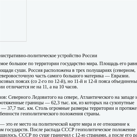
нистративно-политическое устройство России
мое большое по территории государство мира. Площадь его равн
 площади суши. Россия расположена в трех полушариях (северном,
северовосточную часть самого большого материка — Евразии.
совых поясах (со 2-го по 12-й), но 11-й и 12-й пояса объединены
и отличается не на 11, а на 10 часов.
ов: Северного Ледовитого на севере, Атлантического на западе 
протяженные границы — 62,3 тыс. км, из которых на сухопутные
ие — 37,7 тыс. км. Столь огромные размеры территории и протяж
бенности геополитического положения страны.
 это ее место на политической карте мира и ее отношение к
ам государств. После распада СССР геополитическое положение
шилось. СССР по суше граничил с 12-ю странами, а после его р