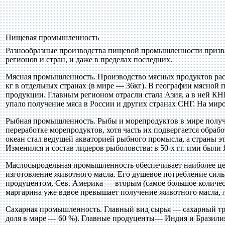
Пищевая промышленность
Разнообразные производства пищевой промышленности призва
регионов и стран, и даже в пределах последних.
Мясная промышленность. Производство мясных продуктов расте
кг в отдельных странах (в мире — 36кг). В географии мясно
продукции. Главным регионом отрасли стала Азия, а в ней КН
упало получение мяса в России и других странах СНГ. На мир
Рыбная промышленность. Рыбы и морепродуктов в мире получ
переработке морепродуктов, хотя часть их подвергается обраб
океан стал ведущей акваторией рыбного промысла, а страны э
Изменился и состав лидеров рыболовства: в 50-х гг. ими были
Маслосыродельная промышленность обеспечивает наиболее цен
изготовление животного масла. Его душевое потребление сильно
продуцентом, Сев. Америка — вторым (самое большое количест
маргарина уже вдвое превышает получение животного масла, 
Сахарная промышленность. Главный вид сырья — сахарный тро
доля в мире — 60 %). Главные продуценты— Индия и Бразили