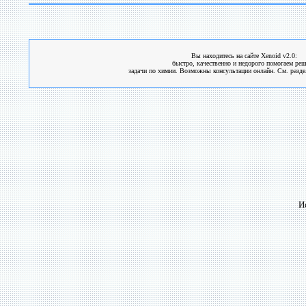
Вы находитесь на сайте Xenoid v2.0:
быстро, качественно и недорого помогаем ре
задачи по химии. Возможны консультации онлайн. См. разде
И