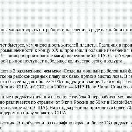
ны удовлетворять потребности населения в ряде важнейших про
т быстрее, чем численность жителей планеты. Различия в произ
й промышленности к концу XX в. произошли большие изменения:
Р — лидер в производстве мяса, опередивший США. Сев. Америка
овой рынок поступает небольшое количество этого продукта.
ают в 2 раза меньше, чем мяса. Созданы мощный рыболовный фл
отке на рыбоконсервных плавучих базах прямо в местах лова. В
того бассейна дают более 70 % продукции в мире. Таким образо
 Япония, США и СССР, а в 2000 г. — КНР, Перу, Чили. Сильно со
ные продукты питания на основе глубокой переработки молока.
 различается по странам: от 5 кг в России до 50 кг в Новой Зе
во в мире дают США). На эти два региона приходится более 70 
лидером по пр-ву являются США.
стник. Это обусловило географию отрасли: более 1/3 продукт
я.