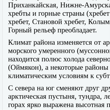
Приханкайская, Нижне-Амурска
хребты и горные страны (хребет
хребет, Становой хребет, Колым
Горный рельеф преобладает.
Климат района изменяется от ар
морского умеренного (муссонно
находится полюс холода северн
(Оймякон), а некоторые районы
климатическим условиям к субт
С севера на юг сменяют друг др
арктическая пустыня, тундра, ле
горах ярко выражена высотная п