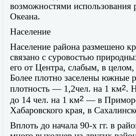
возможностями использования 
Океана.
Население
Население района размешено кр
связано с суровостью природны
его от Центра, слабым, в целом,
Более плотно заселены южные 
2
плотность — 1,2чел. на 1 км
. 
2
до 14 чел. на 1 км
— в Приморс
Хабаровского края, в Сахалинск
Вплоть до начала 90-х гг. в рай
много выходцев из других район