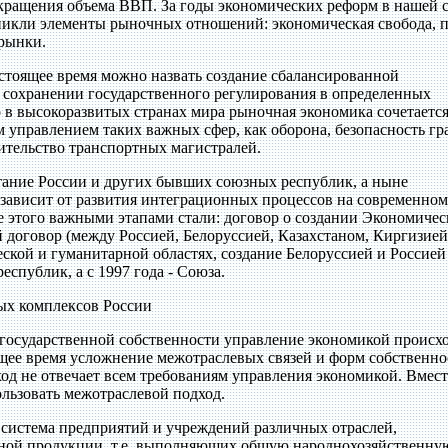
окращения объема ВВП. За годы экономических реформ в нашей 
икли элементы рыночных отношений: экономическая свобода, 
рынки.
астоящее время можно назвать создание сбалансированной
сохранении государственного регулирования в определенных
 в высокоразвитых странах мира рыночная экономика сочетается
управлением таких важных сфер, как оборона, безопасность гр
оительство транспортных магистралей.
тание России и других бывших союзных республик, а ныне
зависит от развития интеграционных процессов на современном
те этого важными этапами стали: договор о создании Экономичес
 договор (между Россией, Белоруссией, Казахстаном, Киргизией
ской и гуманитарной областях, создание Белоруссией и Россией
еспублик, а с 1997 года - Союза.
ых комплексов России
 государственной собственности управление экономикой происх
щее время усложнение межотраслевых связей и форм собственно
ход не отвечает всем требованиям управления экономикой. Вмест
ользовать межотраслевой подход.
истема предприятий и учреждений различных отраслей,
ной продукции, т.е. выполняющих общую народнохозяйственну