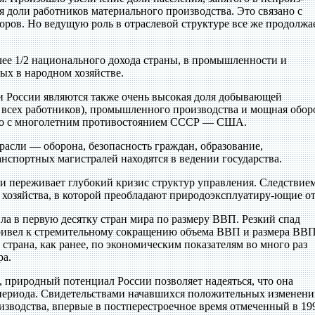
я доли работников материального производства. Это связано с
ров. Но ведущую роль в отраслевой структуре все же продолжа
ее 1/2 национального дохода страны, в промышленности и
тых в народном хозяйстве.
 России являются также очень высокая доля добывающей
 всех работников), промышленного производства и мощная обор
но с многолетним противостоянием СССР — США.
расли — оборона, безопасность граждан, образование,
анспортных магистралей находятся в ведении государства.
и переживает глубокий кризис структур управления. Следствием
а хозяйства, в которой преобладают природоэксплуатиру-ющие от
ила в первую десятку стран мира по размеру ВВП. Резкий спад
привел к стремительному сокращению объема ВВП и размера ВВП
 страна, как ранее, по экономическим показателям во много раз
ра.
природный потенциал России позволяет надеяться, что она
 периода. Свидетельствами начавшихся положительных изменен
зводства, впервые в постперестроечное время отмеченный в 1997