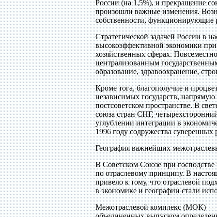
России (на 1,5%), и прекращение с
произошли важные изменения. Возн
собственности, функционирующие 
Стратегической задачей России в н
высокоэффективной экономики при 
хозяйственных сферах. Повсеместно
централизованным государственным 
образование, здравоохранение, стр
Кроме тога, благополучие и процве
независимых государств, напрямую 
постсоветском пространстве. В све
союза стран СНГ, четырехсторонний
углублении интеграции в экономиче
1996 году содружества суверенных р
География важнейших межотраслев
В Советском Союзе при господстве
по отраслевому принципу. В настоя
привело к тому, что отраслевой под
в экономике и географии стали исп
Межотраслевой комплекс (МОК) — с
объединенных выпуском определен