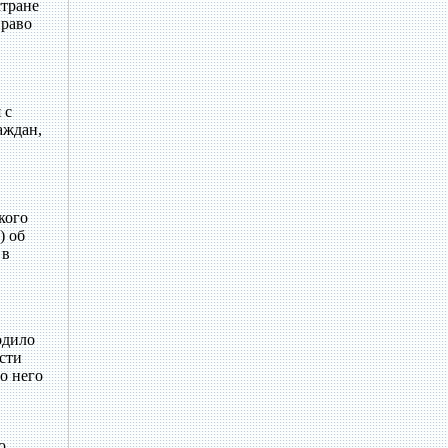
стране
право
 с
аждан,
кого
) об
 в
одило
сти
о него
ю