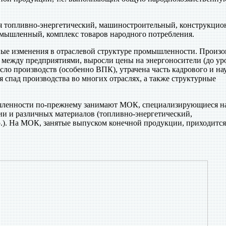
топливно-энергетический, машиностроительный, конструкци
омышленный, комплекс товаров народного потребления.
зные изменения в отраслевой структуре промышленности. Произ
 между предприятиями, выросли цены на энергоносители (до ур
сло производств (особенно ВПК), утрачена часть кадрового и на
я спад производства во многих отраслях, а также структурные
шленности по-прежнему занимают МОК, специализирующиеся н
гии и различных материалов (топливно-энергетический,
.). На МОК, занятые выпуском конечной продукции, приходится