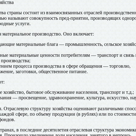
зяйства
ва страны состоит из взаимосвязанных отраслей производствен
лью называют совокупность пред-приятии, производящих одно
одные услуги.
 материальное производство. Оно включает:
здающие материальные блага — промышленность, сельское хозяйс
нные материальные ценности потребителям — транспорт и связь 
производства;
жением процесса производства в сфере обращения — торговлю,
жение, заготовки, общественное питание.
т:
 хозяйство, бытовое обслуживание населения, транспорт и т.д.;
ания — просвещение, здравоохранение, культура, искусство, на
ы. Отраслевую структуру хозяйства оценивают различными спос
каждой сфере, по объему продукции (в рублях) или по стоимости
фондов.
странах, в последние десятилетия отраслевая структура экономик
. Произошло увеличение доли населения, занятого в непроиз-