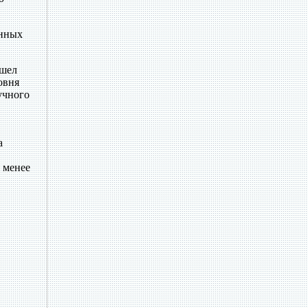
онных
ошел
овня
учного
а
 менее