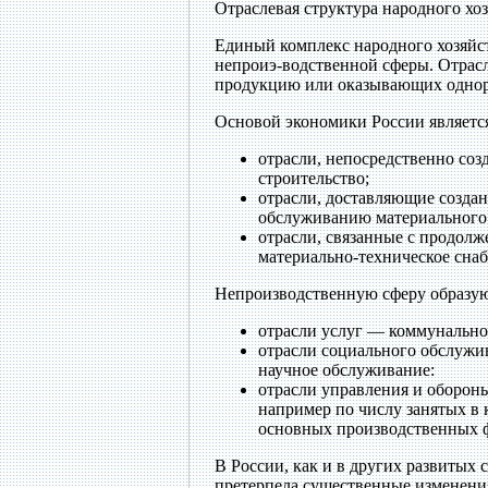
Отраслевая структура народного хо
Единый комплекс народного хозяйст
непроиэ-водственной сферы. Отрас
продукцию или оказывающих однор
Основой экономики России является
отрасли, непосредственно со
строительство;
отрасли, доставляющие созда
обслуживанию материального 
отрасли, связанные с продол
материально-техническое снаб
Непроизводственную сферу образую
отрасли услуг — коммунальное
отрасли социального обслужив
научное обслуживание:
отрасли управления и оборон
например по числу занятых в 
основных производственных 
В России, как и в других развитых 
претерпела существенные изменения