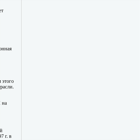
ет
онная
 этого
расли.
 на
ий
 г. в