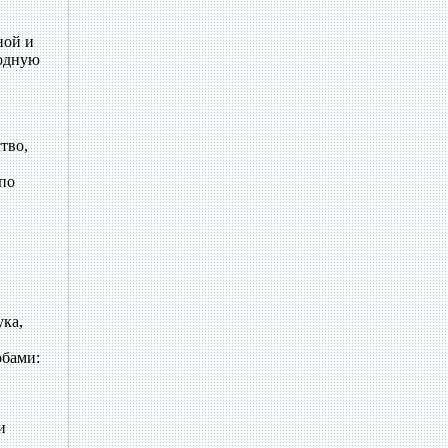
ной и
родную
тво,
по
ука,
обами:
и