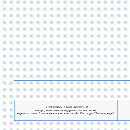
Вы находитесь на сайте Xenoid v2.0:
быстро, качественно и недорого помогаем решать
задачи по химии. Возможны консультации онлайн. См. раздел "Решение задач".