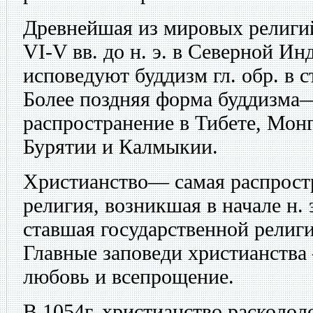
Древнейшая из мировых религи
VI-V вв. до н. э. в Северной Ин
исповедуют буддизм гл. обр. в 
Более поздняя форма буддизм
распространение в Тибете, Монг
Бурятии и Калмыкии.
Христианство— самая распрост
религия, возникшая в начале н. э
ставшая государственной религ
Главные заповеди христианства
любовь и всепрощение.
В 1054г. христианство расколол