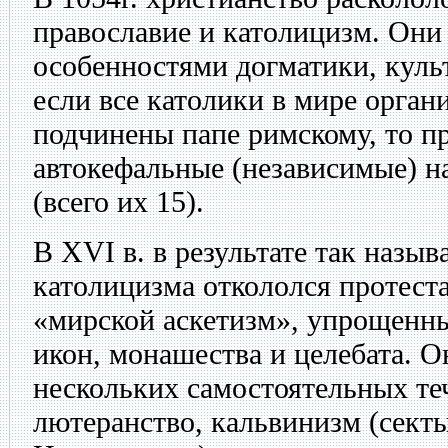
православие и католицизм. Они
особенностями догматики, культ
если все католики в мире орган
подчинены папе римскому, то п
автокефальные (независимые) н
(всего их 15).
В XVI в. в результате так назы
католицизма откололся протес
«мирской аскетизм», упрощенны
икон, монашества и целебата. О
нескольких самостоятельных теч
лютеранство, кальвинизм (секты