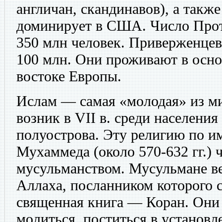
англичан, скандинавов), а такж
доминирует в США. Число Прот
350 млн человек. Приверженце
100 млн. Они проживают в осно
востоке Европы.
Ислам — самая «молодая» из м
возник в VII в. среди населени
полуострова. Эту религию по и
Мухаммеда (около 570-632 гг.) 
мусульманством. Мусульмане ве
Аллаха, посланником которого 
священная книга — Коран. Они 
молиться, поститься в установл