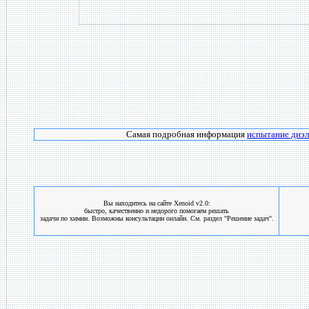
Самая подробная информация
испытание диэл
Вы находитесь на сайте Xenoid v2.0:
быстро, качественно и недорого помогаем решать
задачи по химии. Возможны консультации онлайн. См. раздел "Решение задач".