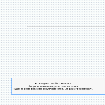
Вы находитесь на сайте Xenoid v2.0:
быстро, качественно и недорого помогаем решать
задачи по химии. Возможны консультации онлайн. См. раздел "Решение задач".