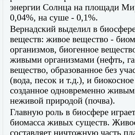
энергии Солнца на площади Мир
0,04%, на суше - 0,1%.
Вернадский выделил в биосфере
веществ: живое вещество - био
организмов, биогенное вещество
живыми организмами (нефть, газ
вещество, образованное без уч
(вода, песок и т.д.), и биокосно
созданное одновременно живым
неживой природой (почва).
Главную роль в биосфере играе
биомасса живых существ. Живо
составляет ничтожную часть пла