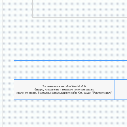
Вы находитесь на сайте Xenoid v2.0:
быстро, качественно и недорого помогаем решать
задачи по химии. Возможны консультации онлайн. См. раздел "Решение задач".